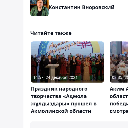
Константин Вноровский
Читайте также
14:57, 24 декабря 2021
02:35, 2
Праздник народного
Аким 
творчества «Ақмола
облас
жұлдыздары» прошел в
побед
Акмолинской области
смотра