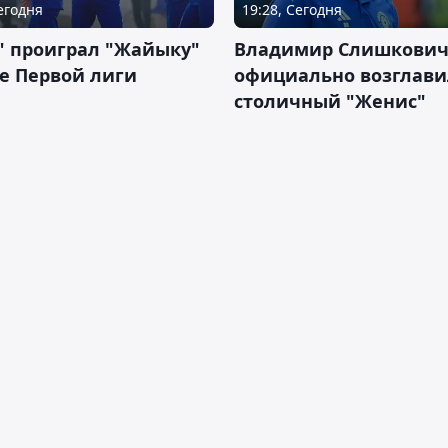
Сегодня
19:28, Сегодня
" проиграл "Жайыку"
Владимир Слишкови
е Первой лиги
официально возглави
столичный "Женис"