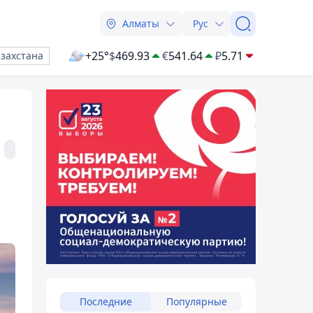
Алматы
Рус
+25°
$
469.93
€
541.64
₽
5.71
азахстана
Последние
Популярные