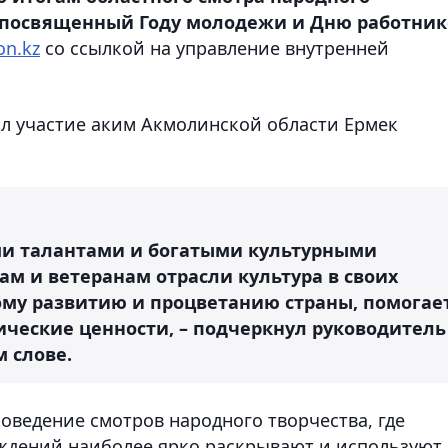
 посвященный Году молодежи и Дню работник
on.kz
со ссылкой на управление внутренней
л участие аким Акмолинской области Ермек
ими талантами и богатыми культурными
м и ветеранам отрасли культура в своих
му развитию и процветанию страны, помогае
ические ценности, – подчеркнул руководитель
 слове.
оведение смотров народного творчества, где
ждений наиболее ярко раскрывают и используют