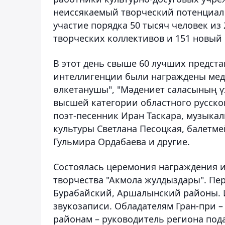
неиссякаемый творческий потенциал
участие порядка 50 тысяч человек из
творческих коллективов и 151 новый 
В этот день свыше 60 лучших предст
интеллигенции были награждены меда
өлкетанушы", "Мәдениет саласының үз
высшей категории областного русско
поэт-песенник Иран Таскара, музыка
культуры Светлана Песоцкая, балетм
Гульмира Ордабаева и другие.
Состоялась церемония награждения и
творчества "Акмола жулдыздары". Пер
Бурабайский, Аршалынский районы. И
звукозаписи. Обладателям Гран-при –
районам – руководитель региона под