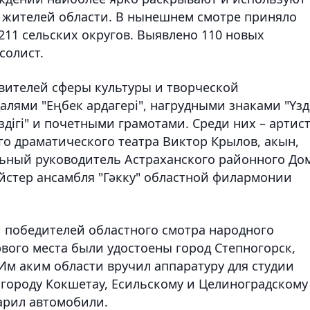
 жителей области. В нынешнем смотре приняло
 211 сельских округов. Выявлено 110 новых
солист.
авителей сферы культуры и творческой
лями "Еңбек ардагері", нагрудными знаками "Үзд
дігі" и почетными грамотами. Среди них – артис
го драматического театра Виктор Крылов, акын,
льный руководитель Астраханского районного До
ейстер ансамбля "Гәкку" областной филармонии
 победителей областного смотра народного
вого места были удостоены город Степногорск,
м аким области вручил аппаратуру для студии
 городу Кокшетау, Есильскому и Целиноградскому
арил автомобили.