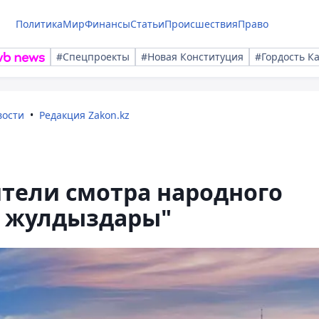
Политика
Мир
Финансы
Статьи
Происшествия
Право
#Спецпроекты
#Новая Конституция
#Гордость К
вости
Редакция Zakon.kz
тели смотра народного
а жулдыздары"