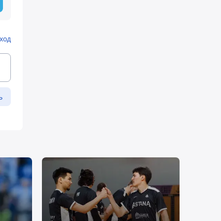
ход
ь