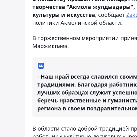
творчества "Акмола жулдыздары",
культуры и искусства
, сообщает
Zak
политики Акмолинской области.
В торжественном мероприятии приня
Маржикпаев.
- Наш край всегда славился сво
традициями. Благодаря работника
лучших образцах служит успешно
беречь нравственные и гуманист
региона в своем поздравительном
В области стало доброй традицией пр
работники культурно-досуговых учре