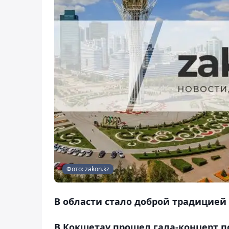
Фото: zakon.kz
В области стало доброй традицией
В Кокшетау прошел гала-концерт п