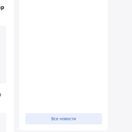
ар
ы
Все новости