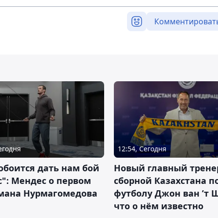
Комментироват
Сегодня
12:54, Сегодня
обоится дать нам бой
Новый главный трене
с": Мендес о первом
сборной Казахстана п
смана Нурмагомедова
футболу Джон ван ’т 
что о нём известно