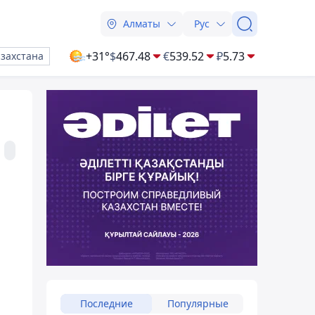
Алматы
Рус
+31°
$
467.48
€
539.52
₽
5.73
азахстана
Последние
Популярные