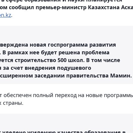
этом сообщил премьер-министр Казахстана Аск
n.kz
.
утверждена новая госпрограмма развития
а. В рамках нее будет решена проблема
ется строительство 500 школ. В том числе
я за счет внедрения подушевого
асширенном заседании правительства Мамин.
удет обеспечен полный переход на новые программ
х страны.
т уделено усилению качества образования в