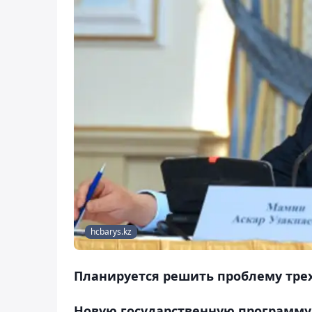
hcbarys.kz
Планируется решить проблему трех
Новую государственную программу 