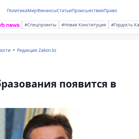
Политика
Мир
Финансы
Статьи
Происшествия
Право
#Спецпроекты
#Новая Конституция
#Гордость К
вости
Редакция Zakon.kz
разования появится в