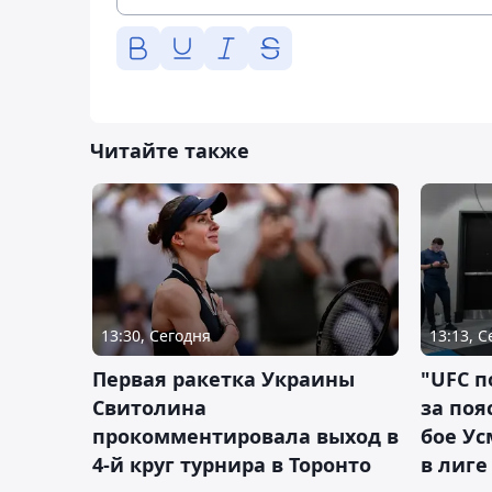
Читайте также
13:30, Сегодня
13:13, 
Первая ракетка Украины
"UFC п
Свитолина
за поя
прокомментировала выход в
бое У
4-й круг турнира в Торонто
в лиге