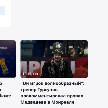
ь
12:45, Сегодня
р
"Он игрок волнообразный":
о
тренер Турсунов
Шкип:
прокомментировал провал
Медведева в Монреале