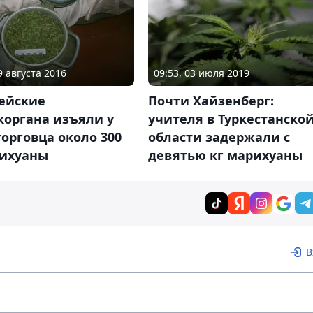
9 августа 2016
09:53, 03 июля 2019
ейские
Почти Хайзенберг:
коргана изъяли у
учителя в Туркестанско
орговца около 300
области задержали с
рихуаны
девятью кг марихуаны
В