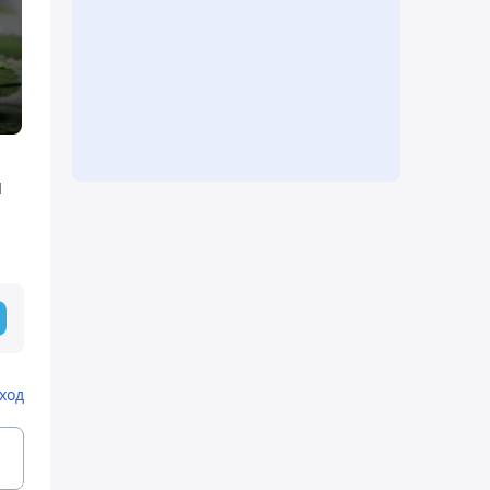
й
ход