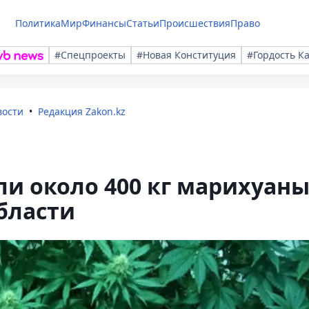
Политика
Мир
Финансы
Статьи
Происшествия
Право
#Спецпроекты
#Новая Конституция
#Гордость К
вости
Редакция Zakon.kz
и около 400 кг марихуан
бласти