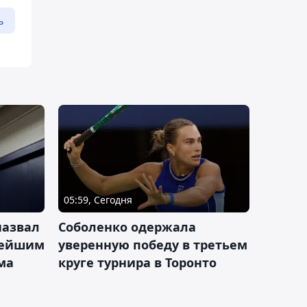
ь
05:59, Сегодня
назвал
Соболенко одержала
лейшим
уверенную победу в третьем
ма
круге турнира в Торонто