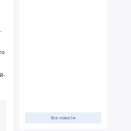
К
.
то
й-
Все новости