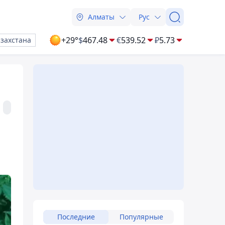
Алматы
Рус
+29°
$
467.48
€
539.52
₽
5.73
азахстана
ы
Последние
Популярные