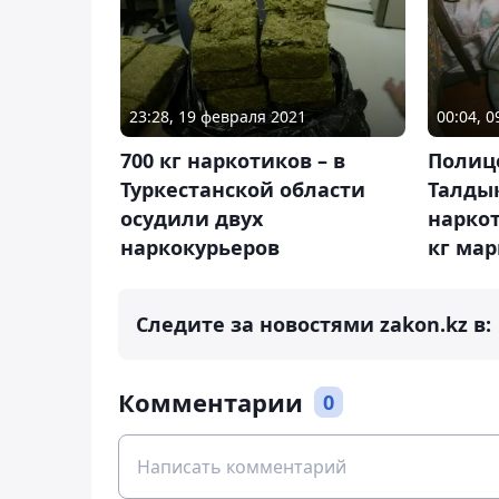
23:28, 19 февраля 2021
00:04, 0
700 кг наркотиков – в
Полиц
Туркестанской области
Талды
осудили двух
наркот
наркокурьеров
кг ма
Следите за новостями zakon.kz в:
Комментарии
0