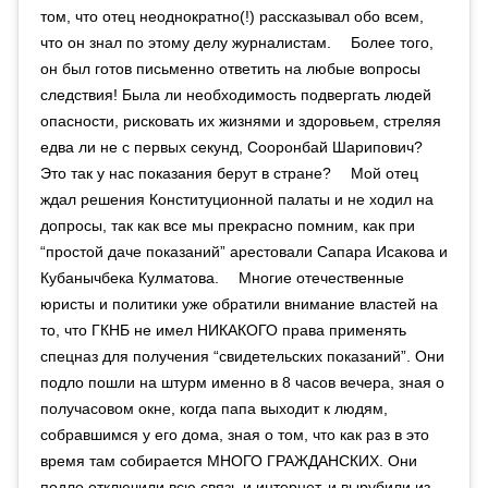
том, что отец неоднократно(!) рассказывал обо всем,
что он знал по этому делу журналистам. ⠀ Более того,
он был готов письменно ответить на любые вопросы
следствия! Была ли необходимость подвергать людей
опасности, рисковать их жизнями и здоровьем, стреляя
едва ли не с первых секунд, Сооронбай Шарипович?
Это так у нас показания берут в стране? ⠀ Мой отец
ждал решения Конституционной палаты и не ходил на
допросы, так как все мы прекрасно помним, как при
“простой даче показаний” арестовали Сапара Исакова и
Кубанычбека Кулматова. ⠀ Многие отечественные
юристы и политики уже обратили внимание властей на
то, что ГКНБ не имел НИКАКОГО права применять
спецназ для получения “свидетельских показаний”. Они
подло пошли на штурм именно в 8 часов вечера, зная о
получасовом окне, когда папа выходит к людям,
собравшимся у его дома, зная о том, что как раз в это
время там собирается МНОГО ГРАЖДАНСКИХ. Они
подло отключили всю связь и интернет, и вырубили из