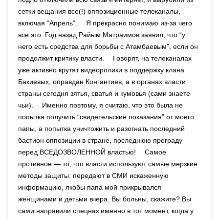
сетки вещания все(!) оппозиционные телеканалы,
включая “Апрель”. ⠀ Я прекрасно понимаю из-за чего
все это. Год назад Райым Матраимов заявил, что “у
него есть средства для борьбы с Атамбаевым”, если он
продолжит критику власти. ⠀ Говорят, на телеканалах
уже активно крутят видеоролики в поддержку клана
Бакиевых, оправдан Конгантиев, а в органах власти
страны сегодня зятья, сватья и кумовья (сами знаете
чьи). ⠀ Именно поэтому, я считаю, что это была не
попытка получить “свидетельские показания” от моего
папы, а попытка уничтожить и разогнать последний
бастион оппозиции в стране, последнюю преграду
перед ВСЕДОЗВОЛЕННОЙ властью! ⠀ Самое
противное — то, что власти используют самые мерзкие
методы защиты: передают в СМИ искаженную
информацию, якобы папа мой прикрывался
женщинами и детьми вчера. Вы больны, скажите? Вы
сами направили спецназ именно в тот момент, когда у