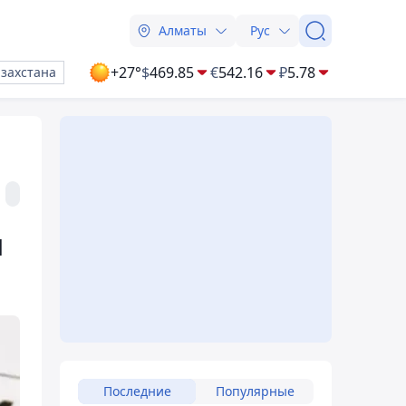
Алматы
Рус
+27°
$
469.85
€
542.16
₽
5.78
азахстана
н
Последние
Популярные