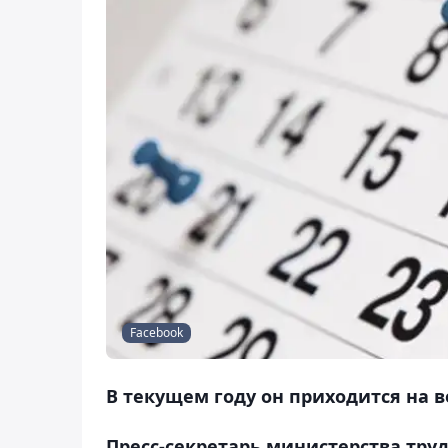
Facebook
В текущем году он приходится на во
Пресс-секретарь министерства тру