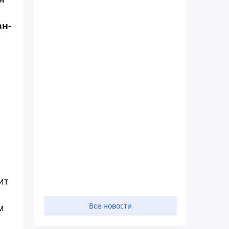
ан-
ит
Все новости
м