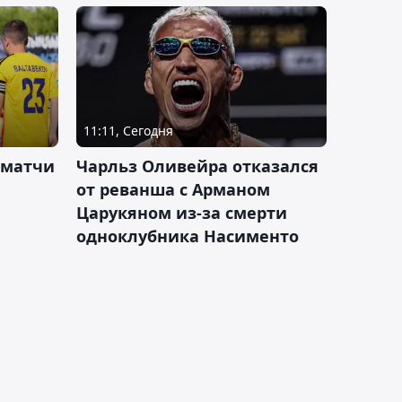
11:11, Сегодня
 матчи
Чарльз Оливейра отказался
от реванша с Арманом
Царукяном из-за смерти
одноклубника Насименто