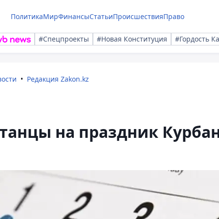
Политика
Мир
Финансы
Статьи
Происшествия
Право
#Спецпроекты
#Новая Конституция
#Гордость К
вости
Редакция Zakon.kz
станцы на праздник Курба