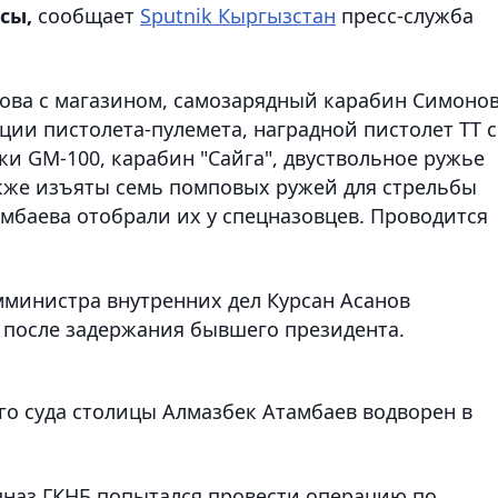
сы,
сообщает
Sputnik Кыргызстан
пресс-служба
ова с магазином, самозарядный карабин Симонов
кции пистолета-пулемета, наградной пистолет ТТ с
ки GM-100, карабин "Сайга", двуствольное ружье
 Также изъяты семь помповых ружей для стрельбы
мбаева отобрали их у спецназовцев. Проводится
амминистра внутренних дел Курсан Асанов
 после задержания бывшего президента.
о суда столицы Алмазбек Атамбаев водворен в
ецназ ГКНБ попытался провести операцию по