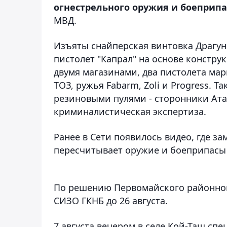
огнестрельного оружия и боеприпа
МВД.
Изъяты снайперская винтовка Драгун
пистолет "Капрал" на основе констру
двумя магазинами, два пистолета мар
ТОЗ, ружья Fabarm, Zoli и Progress.
резиновыми пулями - сторонники Ата
криминалистическая экспертиза.
Ранее в Сети появилось видео, где з
пересчитывает оружие и боеприпасы
По решению Первомайского районног
СИЗО ГКНБ до 26 августа.
7 августа вечером в селе Кой-Таш сп