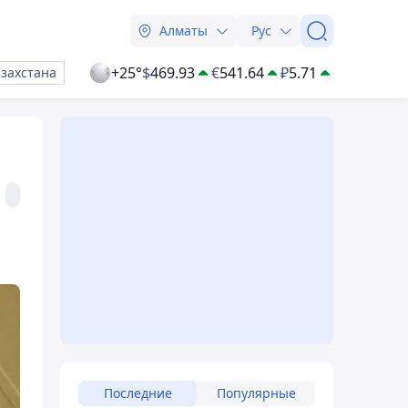
Алматы
Рус
+25°
$
469.93
€
541.64
₽
5.71
азахстана
Последние
Популярные