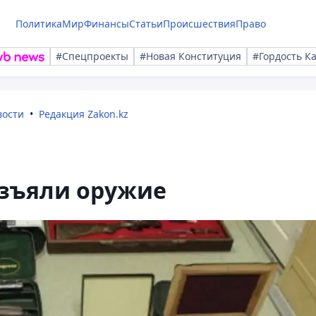
Политика
Мир
Финансы
Статьи
Происшествия
Право
#Спецпроекты
#Новая Конституция
#Гордость К
вости
Редакция Zakon.kz
изъяли оружие