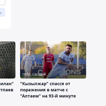
ь
18:56, Сегодня
Милан"
"Кызылжар" спасся от
атпаев
поражения в матче с
"Алтаем" на 93-й минуте