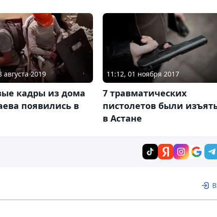
8 августа 2019
11:12, 01 ноября 2017
вые кадры из дома
7 травматических
аева появились в
пистолетов были изъят
в Астане
В