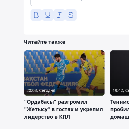
Читайте также
20:03, Сегодня
19:42, 
"Ордабасы" разгромил
Тенни
"Жетысу" в гостях и укрепил
пробил
лидерство в КПЛ
домаш