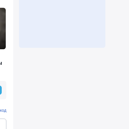
ы
ход