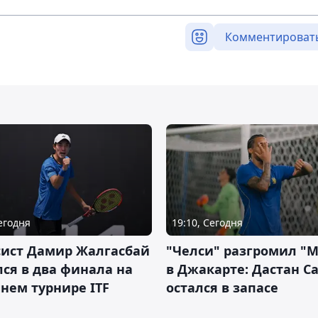
Комментироват
Сегодня
19:10, Сегодня
сист Дамир Жалгасбай
"Челси" разгромил "
ся в два финала на
в Джакарте: Дастан С
нем турнире ITF
остался в запасе