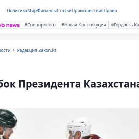
Политика
Мир
Финансы
Статьи
Происшествия
Право
#Спецпроекты
#Новая Конституция
#Гордость К
вости
Редакция Zakon.kz
бок Президента Казахстан