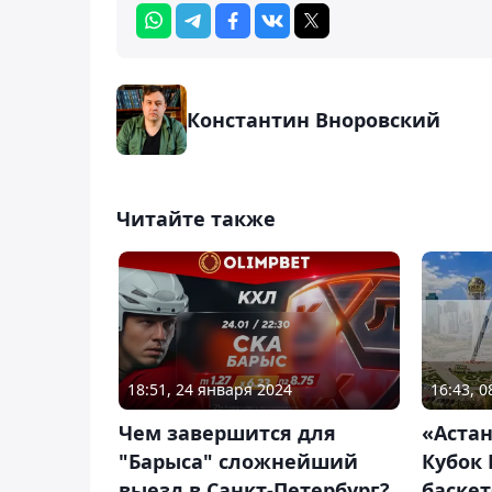
Константин Вноровский
Читайте также
18:51, 24 января 2024
16:43, 
Чем завершится для
«Аста
"Барыса" сложнейший
Кубок 
выезд в Санкт-Петербург?
баске