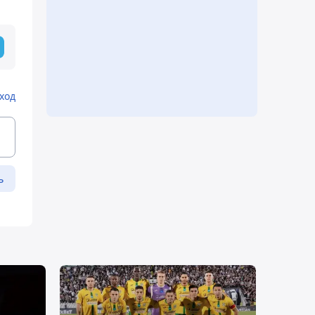
ход
ь