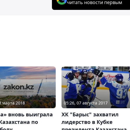
читать новости первым
08 марта 2018
05:26, 07 августа 2017
на» вновь выиграла
ХК "Барыс" захватил
Казахстана по
лидерство в Кубке
тболу
президента Казахстана