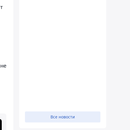
ет
 не
Все новости