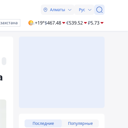
Алматы
Рус
+19°
$
467.48
€
539.52
₽
5.73
азахстана
а
Последние
Популярные