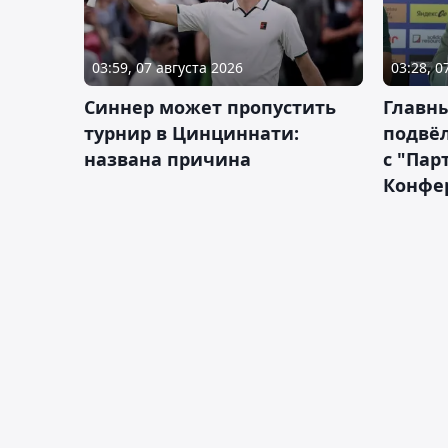
03:59, 07 августа 2026
03:28, 0
Синнер может пропустить
Главны
турнир в Цинциннати:
подвёл
названа причина
с "Пар
Конфе