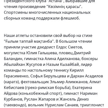
Президентского клуба "Астана", выбравшие для
чтения произведение "Көзімнің қарасы".
Спортсмены многочисленных национальных
сборных команд поддержали флешмоб.
Наши атлеты остановили свой выбор на стихе
"Ғылым таппай мақтанба". В большом чтении
приняли участие дзюдоист Елдос Сметов,
могулистка Юлия Галышева, пловец Дмитрий
Баландин, гимнастка Алина Адилханова, боксеры
Абылайхан Жусупов и Назым Кызайбай, лидер
команды по настольному теннису Кирилл
Герасименко, Софья Берульцева и Дархан Асадилов
(каратэ), фехтовальщик Эльмир Алимжанов, Алмат
Кебиспаев (греко-римская борьба), Екатерина
Айдова (конькобежный спорт), гимнаст Нариман
Курбанов, Руслан Жапаров и Жансель Дениз
(таеквондо), вольник Нурислам Санаев, триатлонист