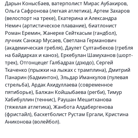
Дарын Конысбаев, ватерполист Мирас Аубакиров,
Ольга Сафронова (легкая атлетика), Артем Захаров
(велоспорт на треке), Екатерина и Александра
Немич (артистическое плавание), биатлонист
Роман Еремин, Жанерке Сейткасым (гандбол),
лучник Санжар Мусаев, Светлана Германович
(академическая гребля), Даулет Султанбеков (гребля
на байдарках и каноэ), Еркебулан Шамуханов (шорт-
трек), Отгонцецег Галбадрах (дзюдо), Сергей
Ткаченко (прыжки на лыжах с трамплина), Дмитрий
Панарин (бадминтон), Эльдар Иманкулов (пулевая
стрельба), Ардак Ахидуллаева (современное
пятиборье), Балжан Койшыбаева (регби), Тимур
Хабибуллин (теннис), Раушан Мешитханова
(тяжелая атлетика), Жанбота Алдабергенова
(фристайл), баскетболист Рустам Ергали, Кристина
Аниконова (волейбол).