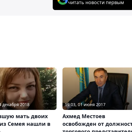
читать новости первым
14 декабря 2018
19:03, 01 июня 2017
вшую мать двоих
Ахмед Местоев
 из Семея нашли в
освобожден от должнос
е
торгового представител