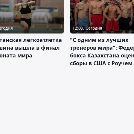
Сегодня
12:09, Сегодня
танская легкоатлетка
"С одним из лучших
шина вышла в финал
тренеров мира": Фед
оната мира
бокса Казахстана оце
сборы в США с Роучем