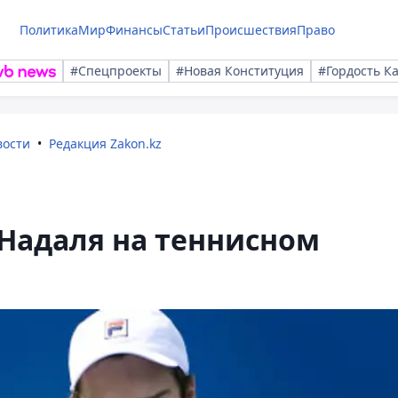
Политика
Мир
Финансы
Статьи
Происшествия
Право
#Спецпроекты
#Новая Конституция
#Гордость К
вости
Редакция Zakon.kz
Надаля на теннисном