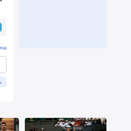
ход
ь