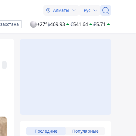
Алматы
Рус
+27°
$
469.93
€
541.64
₽
5.71
азахстана
Последние
Популярные