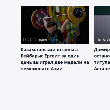
18:27, Сегодня
18:18, 
Казахстанский штангист
Дамир
Бейбарыс Ерсеит за один
остано
день выиграл две медали на
титула
чемпионате Азии
Астане