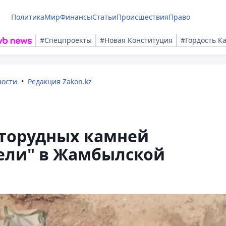
Политика
Мир
Финансы
Статьи
Происшествия
Право
#Спецпроекты
#Новая Конституция
#Гордость К
вости
Редакция Zakon.kz
торудных камней
тели" в Жамбылской