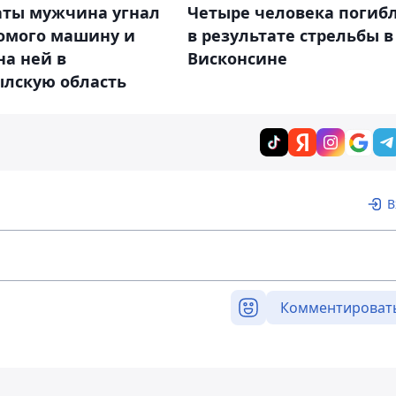
аты мужчина угнал
Четыре человека погиб
комого машину и
в результате стрельбы в
на ней в
Висконсине
лскую область
В
Комментироват