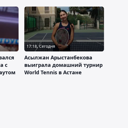
17:18, Сегодня
зался
Асылжан Арыстанбекова
а с
выиграла домашний турнир
каутом
World Tennis в Астане