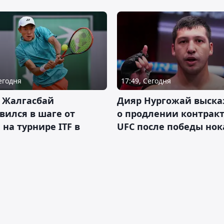
Сегодня
17:49, Сегодня
 Жалгасбай
Дияр Нургожай выска
вился в шаге от
о продлении контракт
 на турнире ITF в
UFC после победы но