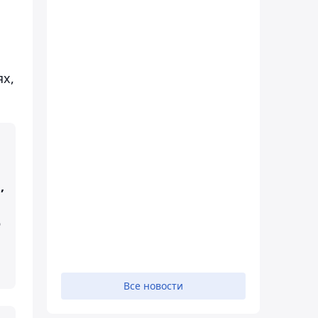
ях,
,
о
Все новости