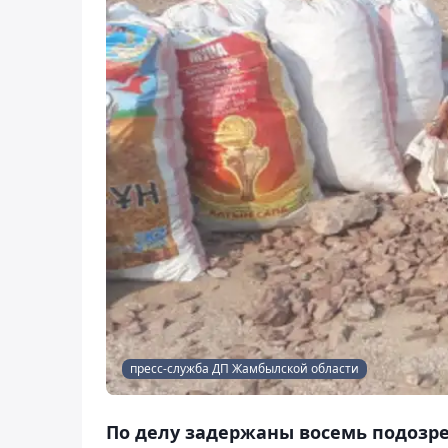
пресс-служба ДП Жамбылской области
По делу задержаны восемь подозр