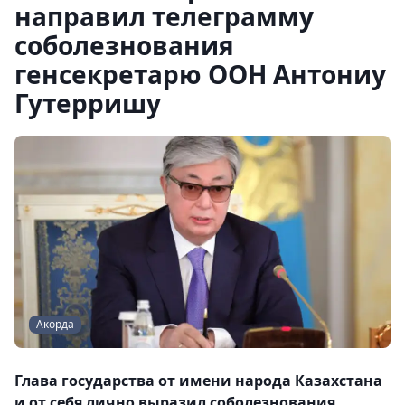
направил телеграмму
соболезнования
генсекретарю ООН Антониу
Гутерришу
Акорда
Глава государства от имени народа Казахстана
и от себя лично выразил соболезнования