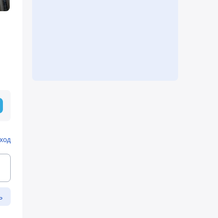
ход
ь