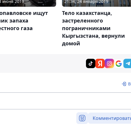
18 июня 2019
21:34, 24 января 2019
ропавловске ищут
Тело казахстанца,
ник запаха
застреленного
стного газа
пограничниками
Кыргызстана, вернули
домой
В
Комментироват