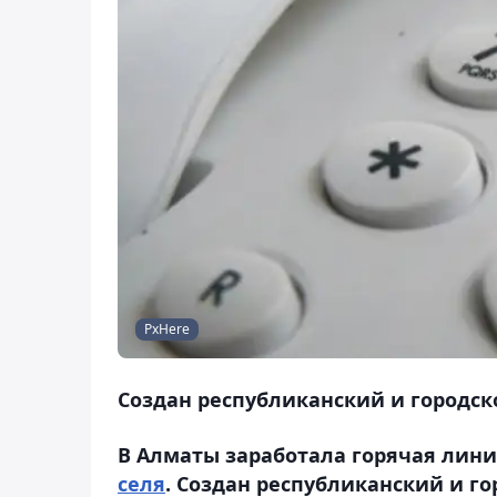
PxHere
Создан республиканский и городс
В Алматы заработала горячая лини
селя
. Создан республиканский и г