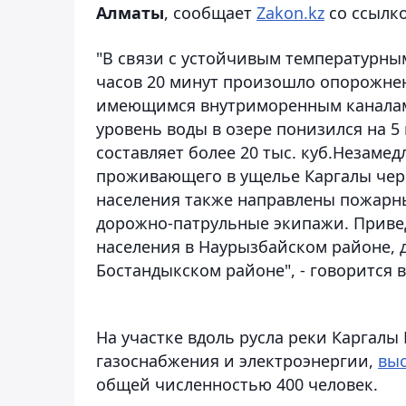
Алматы
, сообщает
Zakon.kz
со ссылко
"В связи с устойчивым температурным
часов 20 минут произошло опорожнен
имеющимся внутриморенным каналам,
уровень воды в озере понизился на 
составляет более 20 тыс. куб.Незам
проживающего в ущелье Каргалы чере
населения также направлены пожарн
дорожно-патрульные экипажи. Приве
населения в Наурызбайском районе, 
Бостандыкском районе", - говорится 
На участке вдоль русла реки Каргал
газоснабжения и электроэнергии,
вы
общей численностью 400 человек.