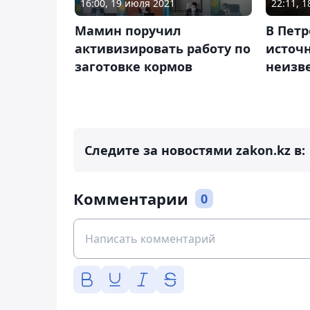
16:00, 19 июля 2021
22:11, 
Мамин поручил
В Пет
активизировать работу по
источ
заготовке кормов
неизве
Следите за новостями zakon.kz в:
Комментарии
0