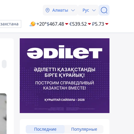
Алматы
Рус
+20°
$
467.48
€
539.52
₽
5.73
азахстана
Последние
Популярные