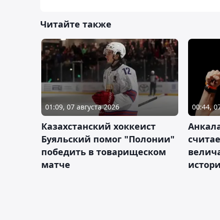
Читайте также
01:09, 07 августа 2026
00:44, 0
Казахстанский хоккеист
Анкала
Буяльский помог "Полонии"
счита
победить в товарищеском
велич
матче
истор