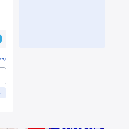
ход
ь