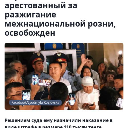
арестованный за
разжигание
межнациональной розни,
освобожден
Facebook/Lyudmyla Kozlovska
Решением суда ему назначили наказание в
виде штрафа в размере 110 тысяч тенге.