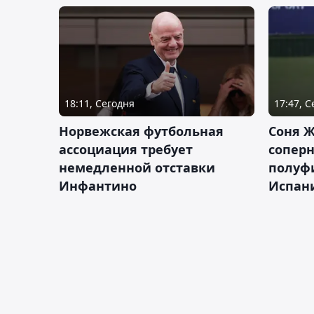
18:11, Сегодня
17:47, 
Норвежская футбольная
Соня Ж
ассоциация требует
сопер
немедленной отставки
полуф
Инфантино
Испан