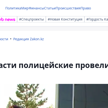
Политика
Мир
Финансы
Статьи
Происшествия
Право
#Спецпроекты
#Новая Конституция
#Гордость К
вости
Редакция Zakon.kz
асти полицейские провел