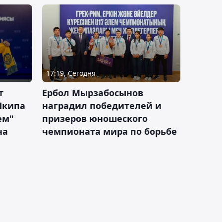
17:19, Сегодня
т
Ербол Мырзабосынов
Шкипа
наградил победителей и
ем"
призеров юношеского
на
чемпионата мира по борьбе