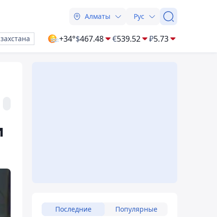
Алматы
Рус
+34°
$
467.48
€
539.52
₽
5.73
азахстана
и
Последние
Популярные