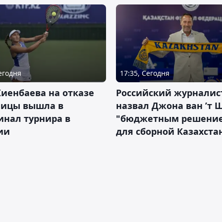
Сегодня
17:35, Сегодня
иенбаева на отказе
Российский журналис
ницы вышла в
назвал Джона ван ’т 
инал турнира в
"бюджетным решени
ии
для сборной Казахста