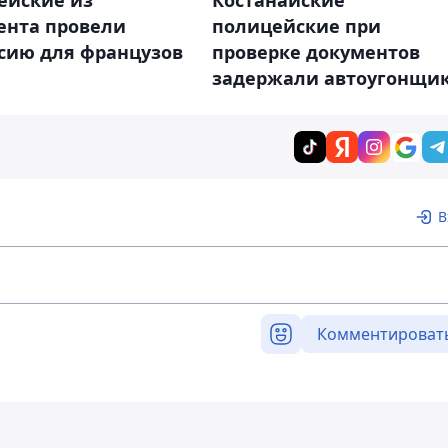
ейские из
Костанайские
нта провели
полицейские при
рсию для французов
проверке документов
задержали автоугонщи
В
Комментироват