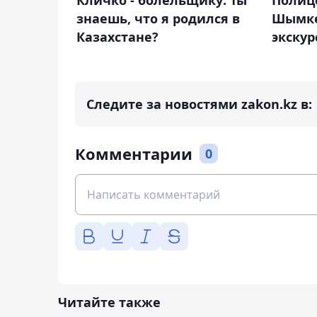
Кличко - болельщику: Ты
Полиц
знаешь, что я родился в
Шымке
Казахстане?
экску
Следите за новостями zakon.kz в:
Комментарии
0
Читайте также