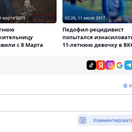
09 марта 2019
02:26, 11 июля 2017
етнюю
Педофил-рецидивист
жительницу
попытался изнасиловат
вили с 8 Марта
11-летнюю девочку в ВК
В
Комментироват