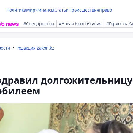
Политика
Мир
Финансы
Статьи
Происшествия
Право
#Спецпроекты
#Новая Конституция
#Гордость К
вости
Редакция Zakon.kz
здравил долгожительницу
 юбилеем