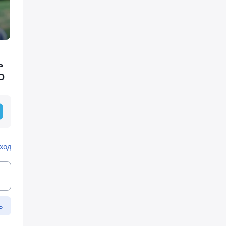
ь
О
ход
ь