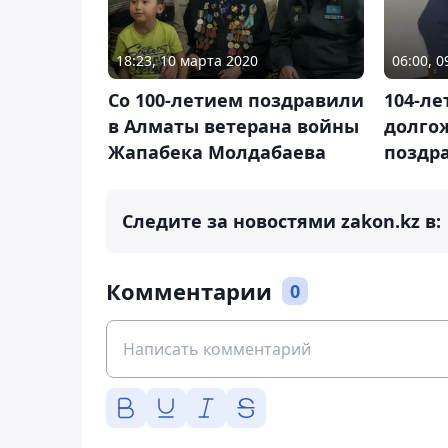
18:23, 10 марта 2020
06:00, 
Со 100-летием поздравили
104-л
в Алматы ветерана войны
долго
Жапабека Молдабаева
поздра
Следите за новостями zakon.kz в:
Комментарии
0