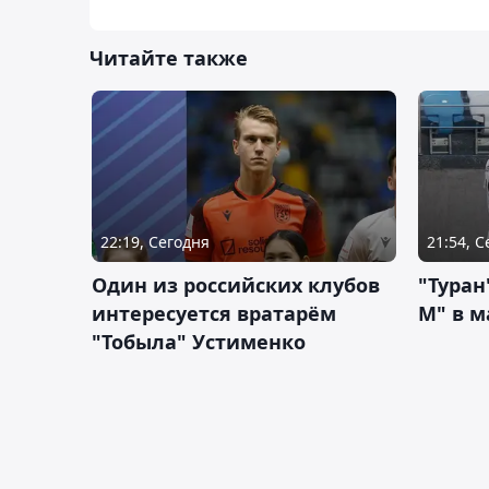
Читайте также
22:19, Сегодня
21:54, 
Один из российских клубов
"Туран
интересуется вратарём
М" в м
"Тобыла" Устименко