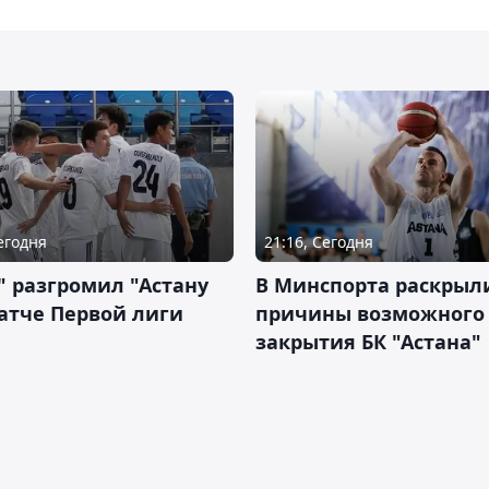
Сегодня
21:16, Сегодня
" разгромил "Астану
В Минспорта раскрыл
атче Первой лиги
причины возможного
закрытия БК "Астана"