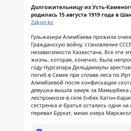
Долгожительницу из Усть-Каменого
родилась 15 августа 1919 года в Ш
Zakon.kz
.
Гульжазира Алимбаева прожила очен
Гражданскую войну, становление ССС
независимости Казахстана. Все эти 
жизнь, которая, конечно, была непрос
году Нурсапара Дильдаимулы арестова
погиб в Семее при сплаве леса по Ир
Алимбаевой после конфискации скота
девушка вышла замуж за Мамырбека А
леспромхозе в селе Енбек Катон-Караг
сестренка и братья остались одни на
перевал Бурхат, мимо озера Маркакол