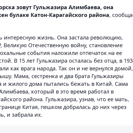
рска зовут Гульжазира Алимбаева, она
акен булаке Катон-Карагайского района
, сообща
ь интересную жизнь. Она застала революцию,
Р, Великую Отечественную войну, становление
эпохальные события наложили отпечаток на ее
той. В 15 лет Гульжазира осталась без отца, в 193
ли как врага народа. Так он и не вернулся домой,
тышу. Мама, сестренка и два брата Гульжазиры
 и жилого дома пытались бежать в Китай. Сама
лимбаева, который в это время работал в
айского района. Гульжазира, узнав, что ее мать,
 границе Китая, пешком добралась до них через
ь, и забрала их.