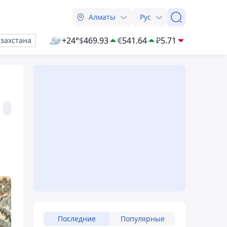
Алматы
Рус
+24°
$
469.93
€
541.64
₽
5.71
азахстана
Последние
Популярные