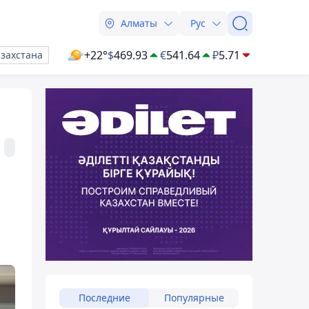
Алматы
Рус
+22°
$
469.93
€
541.64
₽
5.71
азахстана
Последние
Популярные