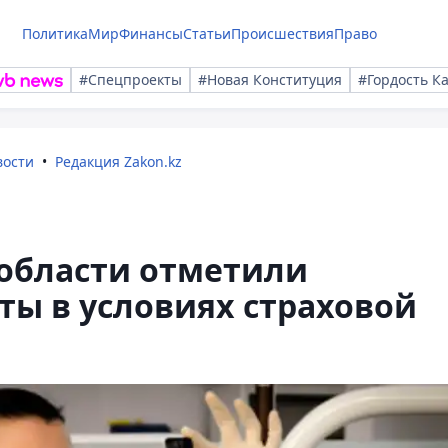
Политика
Мир
Финансы
Статьи
Происшествия
Право
#Спецпроекты
#Новая Конституция
#Гордость К
вости
Редакция Zakon.kz
области отметили
ты в условиях страховой