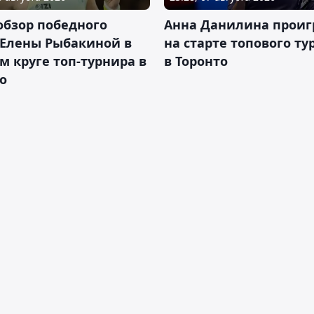
обзор победного
Анна Данилина проиг
 Елены Рыбакиной в
на старте топового ту
м круге топ-турнира в
в Торонто
о