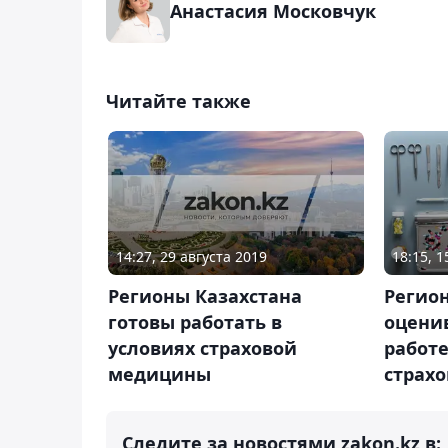
Анастасия Московчук
Читайте также
14:27, 29 августа 2019
18:15, 1
Регионы Казахстана
Регио
готовы работать в
оценив
условиях страховой
работе
медицины
страх
Следите за новостями zakon.kz в: