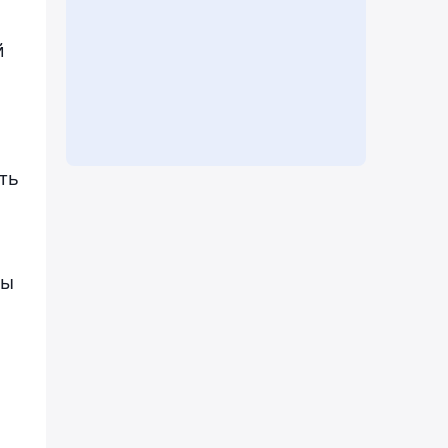
й
ть
ты