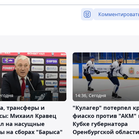
Комментироват
Сегодня
14:36, Сегодня
а, трансферы и
"Кулагер" потерпел к
сы: Михаил Кравец
фиаско против "АКМ" 
ил на насущные
Кубке губернатора
ы на сборах "Барыса"
Оренбургской област