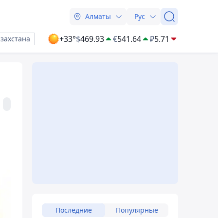
Алматы
Рус
+33°
$
469.93
€
541.64
₽
5.71
азахстана
Последние
Популярные