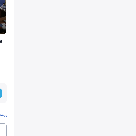
е
ход