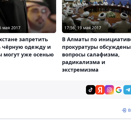
6 мая 2017
17:56, 19 мая 2017
хстане запретить
В Алматы по инициатив
ь чёрную одежду и
прокуратуры обсуждены
ы могут уже осенью
вопросы салафизма,
радикализма и
экстремизма
В