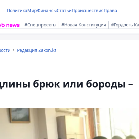
Политика
Мир
Финансы
Статьи
Происшествия
Право
#Спецпроекты
#Новая Конституция
#Гордость К
вости
Редакция Zakon.kz
 длины брюк или бороды –