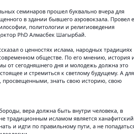
ьных семинаров прошел буквально вчера для
щенного в здании бывшего аэровокзала. Провел 
философии, политологии и религиоведения
доктор PhD Алмасбек Шагырбай.
сказал о ценностях ислама, народных традициях
 современном обществе. По его мнению, история 
мы от сегодняшнего дня и молодежь должна это
астоящее и стремиться к светлому будущему. А для
, просвещенными, знать свою историю, свою
 бороды, вера должна быть внутри человека, в
стане традиционным исламом является ханафитский
нать и идти по правильному пути, а не попадатьс
идеологии.