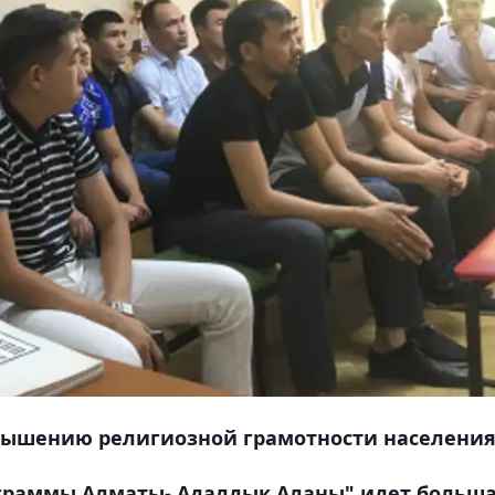
вышению религиозной грамотности населения
граммы Алматы- Адалдык Аланы" идет больш