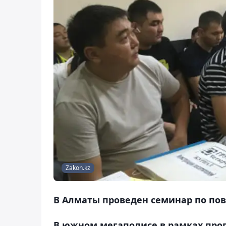
Zakon.kz
В Алматы проведен семинар по по
В южном мегаполисе в рамках про