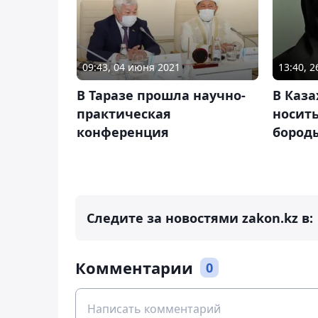
09:43, 04 июня 2021
13:40, 2
В Таразе прошла научно-
В Каза
практическая
носит
конференция
бород
Следите за новостями zakon.kz в:
Комментарии
0