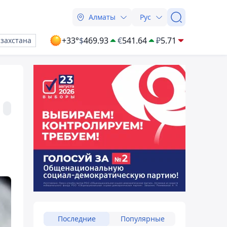
Алматы
Рус
+33°
$
469.93
€
541.64
₽
5.71
азахстана
Последние
Популярные