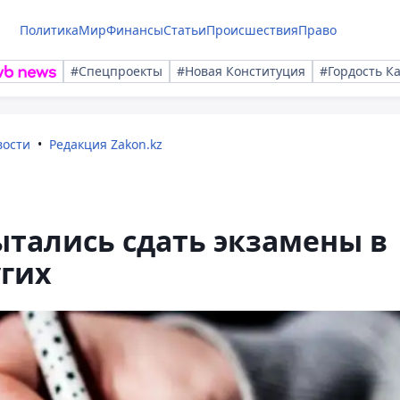
Политика
Мир
Финансы
Статьи
Происшествия
Право
#Спецпроекты
#Новая Конституция
#Гордость К
вости
Редакция Zakon.kz
тались сдать экзамены в
угих