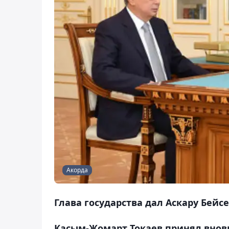
Акорда
Глава государства дал Аскару Бейс
Касым-Жомарт Токаев принял вновь