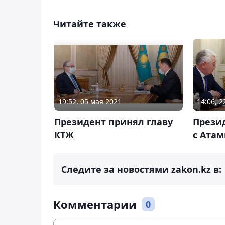
Читайте также
19:52, 05 мая 2021
14:06, 2
Президент принял главу
Презид
КТЖ
с Ата
Следите за новостями zakon.kz в:
Комментарии
0