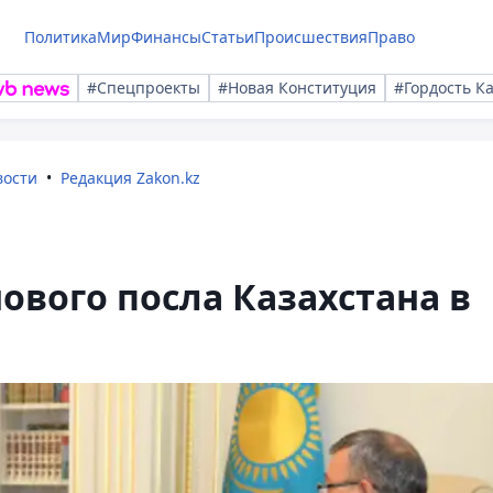
Политика
Мир
Финансы
Статьи
Происшествия
Право
#Спецпроекты
#Новая Конституция
#Гордость К
вости
Редакция Zakon.kz
ового посла Казахстана в