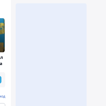
ял
а
ход