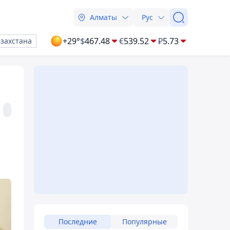
Алматы
Рус
+29°
$
467.48
€
539.52
₽
5.73
азахстана
Последние
Популярные