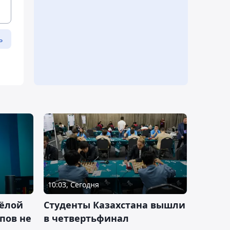
ь
10:03, Сегодня
ёлой
Студенты Казахстана вышли
пов не
в четвертьфинал