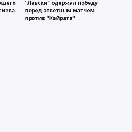
ющего
"Левски" одержал победу
сиева
перед ответным матчем
против "Кайрата"