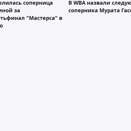
елилась соперница
В WBA назвали следу
иной за
соперника Мурата Гас
тьфинал "Мастерса" в
о