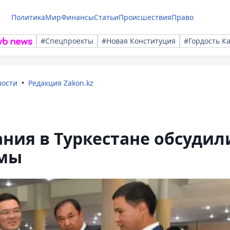
Политика
Мир
Финансы
Статьи
Происшествия
Право
#Спецпроекты
#Новая Конституция
#Гордость К
вости
Редакция Zakon.kz
ния в Туркестане обсудил
емы