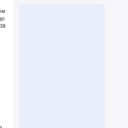
ым
до
 38
а
й