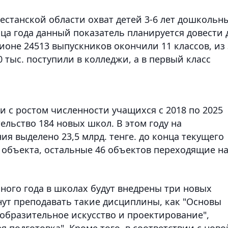
естанской области охват детей 3-6 лет дошкольн
нца года данный показатель планируется довести 
гионе 24513 выпускников окончили 11 классов, из
0 тыс. поступили в колледжи, а в первый класс
зи с ростом численности учащихся с 2018 по 2025
ельство 184 новых школ. В этом году на
ия выделено 23,5 млрд. тенге. до конца текущего
2 объекта, остальные 46 объектов переходящие н
бного года в школах будут внедрены три новых
чнут преподавать такие дисциплины, как "Основы
зобразительное искусство и проектирование",
 подготовка". Кроме того, в соответствии с ново