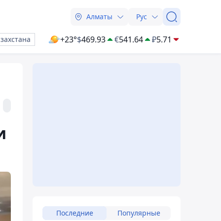
Алматы
Рус
+23°
$
469.93
€
541.64
₽
5.71
азахстана
и
Последние
Популярные