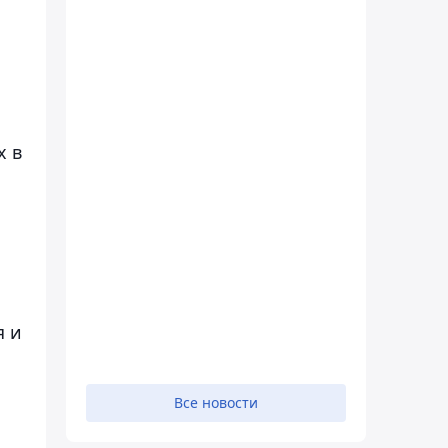
х в
я и
Все новости