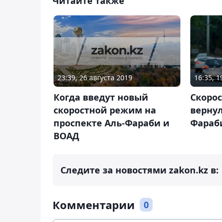
Читайте также
23:39, 26 августа 2019
16:35, 1
Когда введут новый
Скорос
скоростной режим на
вернул
проспекте Аль-Фараби и
Фараб
ВОАД
Следите за новостями zakon.kz в:
Комментарии
0