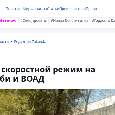
Политика
Мир
Финансы
Статьи
Происшествия
Право
#Спецпроекты
#Новая Конституция
#Гордость К
вости
Редакция Zakon.kz
 скоростной режим на
аби и ВОАД