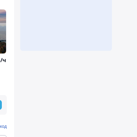
/ч
ход