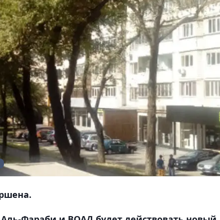
ршена.
е Аль-Фараби и ВОАД будет действовать новый