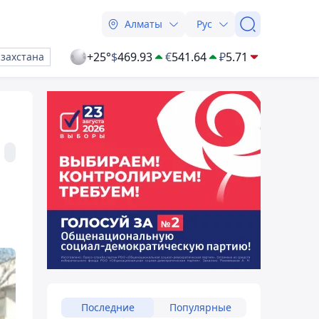
Алматы
Рус
+25°
$
469.93
€
541.64
₽
5.71
азахстана
Последние
Популярные