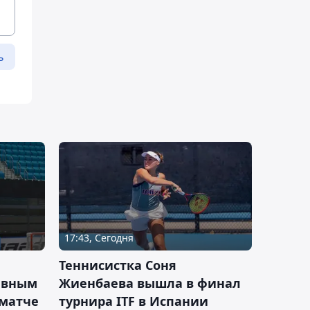
ь
17:43, Сегодня
Теннисистка Соня
ивным
Жиенбаева вышла в финал
 матче
турнира ITF в Испании