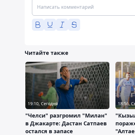
Читайте также
19:10, Сегодня
18:56, 
"Челси" разгромил "Милан"
"Кызыл
в Джакарте: Дастан Сатпаев
пораже
остался в запасе
"Алтае