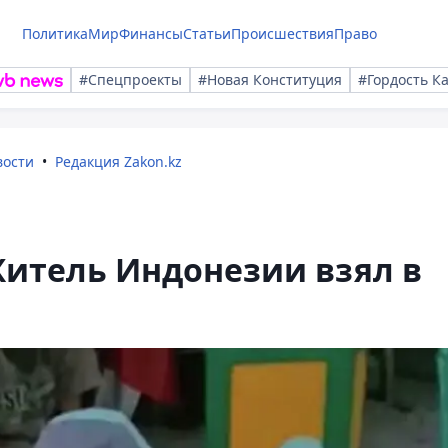
Политика
Мир
Финансы
Статьи
Происшествия
Право
#Спецпроекты
#Новая Конституция
#Гордость К
вости
Редакция Zakon.kz
Житель Индонезии взял в