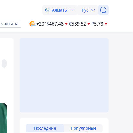
Алматы
Рус
+20°
$
467.48
€
539.52
₽
5.73
азахстана
Последние
Популярные