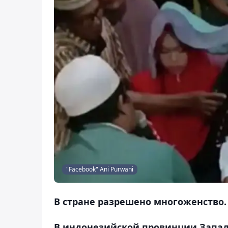
"Facebook" Ani Purwani
В стране разрешено многоженство.
В индонезийской провинции Запа