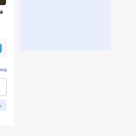
а
ход
ь