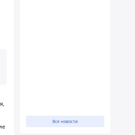
я,
Все новости
ие