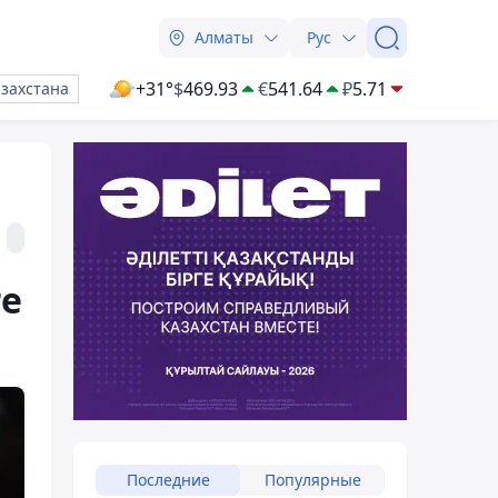
Алматы
Рус
+31°
$
469.93
€
541.64
₽
5.71
азахстана
ге
Последние
Популярные