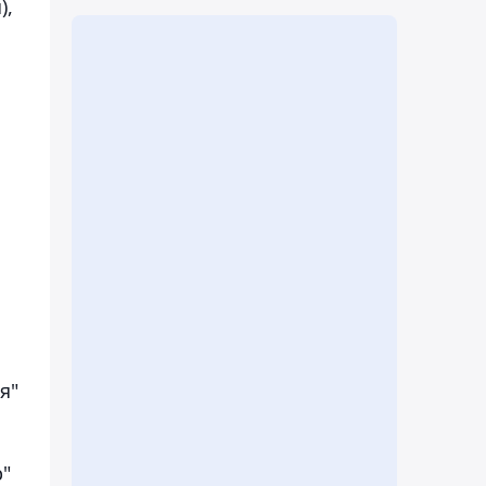
),
я"
р"