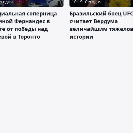
Сегодня
10:19, Сегодня
циальная соперница
Бразильский боец UFC
иной Фернандес в
считает Вердума
ге от победы над
величайшим тяжелов
вой в Торонто
истории