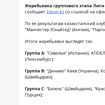
Жеребьевка группового этапа Лиги
сообщает
Zakon.kz
со ссылкой на оф
По ее результатам казахстанский клуб
"Манчестер Юнайтед" (Англия), "Партиз
Итоги жеребьевки выглядят так:
Группа A
: "Севилья" (Испания), АПОЕ
(Люксембург);
Группа B
: "Динамо" Киев (Украина), К
(Швейцария);
Группа C
: "Базель" (Швейцария), "Кра
(Турция);