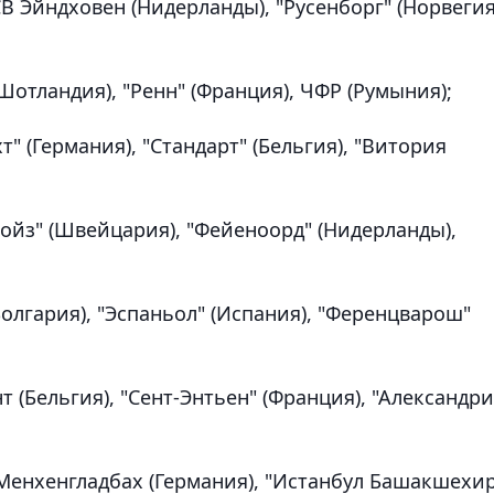
СВ Эйндховен (Нидерланды), "Русенборг" (Норвегия
 (Шотландия), "Ренн" (Франция), ЧФР (Румыния);
хт" (Германия), "Стандарт" (Бельгия), "Витория
 Бойз" (Швейцария), "Фейеноорд" (Нидерланды),
(Болгария), "Эспаньол" (Испания), "Ференцварош"
нт (Бельгия), "Сент-Энтьен" (Франция), "Александри
" Менхенгладбах (Германия), "Истанбул Башакшехи