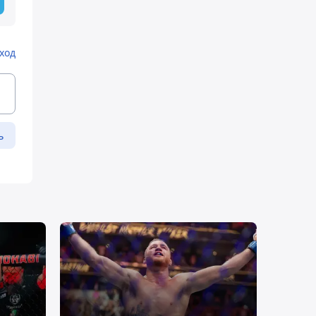
ход
ь