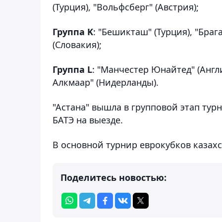
(Турция), "Вольфсберг" (Австрия);
Группа K
: "Бешикташ" (Турция), "Браг
(Словакия);
Группа L
: "Манчестер Юнайтед" (Англия
Алкмаар" (Нидерланды).
"Астана" вышла в групповой этап тур
БАТЭ на выезде.
В основной турнир еврокубков казах
Поделитесь новостью: