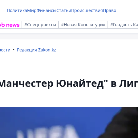
Политика
Мир
Финансы
Статьи
Происшествия
Право
#Спецпроекты
#Новая Конституция
#Гордость К
вости
Редакция Zakon.kz
"Манчестер Юнайтед" в Ли