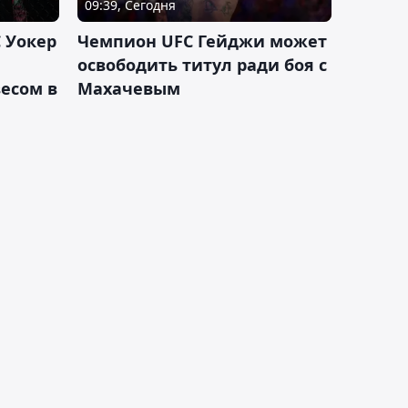
09:39, Сегодня
 Уокер
Чемпион UFC Гейджи может
освободить титул ради боя с
есом в
Махачевым