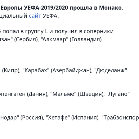
 Европы УЕФА-2019/2020 прошла в Монако
,
ициальный
сайт
УЕФА.
 попал в группу L и получил в соперники
ан" (Сербия), "Алкмаар" (Голландия).
Л (Кипр), "Карабах" (Азербайджан), "Дюделанж"
опенгаген (Дания), "Мальме" (Швеция), "Лугано"
снодар" (Россия), "Хетафе" (Испания), "Трабзонспор