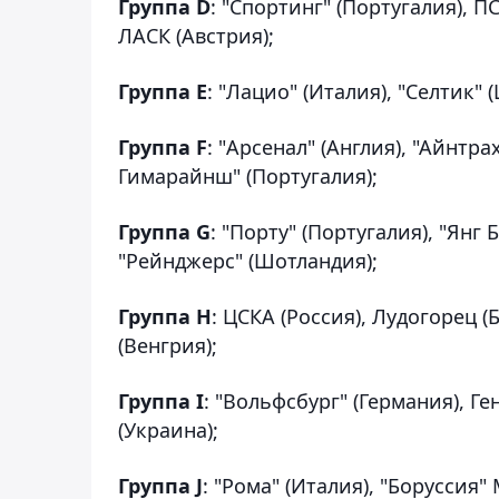
Группа D
: "Спортинг" (Португалия), П
ЛАСК (Австрия);
Группа E
: "Лацио" (Италия), "Селтик"
Группа F
: "Арсенал" (Англия), "Айнтра
Гимарайнш" (Португалия);
Группа G
: "Порту" (Португалия), "Янг
"Рейнджерс" (Шотландия);
Группа H
: ЦСКА (Россия), Лудогорец 
(Венгрия);
Группа I
: "Вольфсбург" (Германия), Ге
(Украина);
Группа J
: "Рома" (Италия), "Боруссия