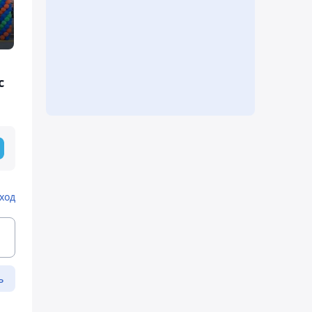
с
ход
ь