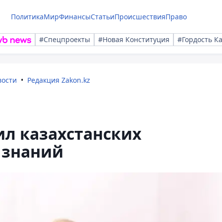
Политика
Мир
Финансы
Статьи
Происшествия
Право
#Спецпроекты
#Новая Конституция
#Гордость К
вости
Редакция Zakon.kz
ил казахстанских
 знаний