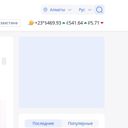
Алматы
Рус
+23°
$
469.93
€
541.64
₽
5.71
азахстана
Последние
Популярные