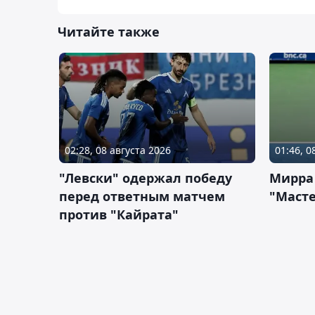
Читайте также
02:28, 08 августа 2026
01:46, 0
"Левски" одержал победу
Мирра
перед ответным матчем
"Масте
против "Кайрата"