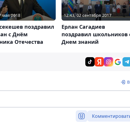
7 мая 2018
12:43, 02 сентября 2017
Исекешев поздравил
Ерлан Сагадиев
ан с Днём
поздравил школьников 
ника Отечества
Днем знаний
В
Комментироват