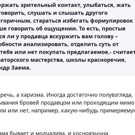
ержать зрительный контакт, улыбаться, жать
 говорить, слушать и слышать другого
егоричным, стараться избегать формулировок
е говорить об ощущении. То есть, простые
я ли у продавца вскуржить вам голову –
обности анализировать, отделить суть от
 тебе или нет покупать предлагаемое,- считае
аторского мастерства, школы красноречия,
андр Заема.
речь, а харизма. Иногда достаточно полувзгляда,
дывания бровей продавцом или проходящим мимо
ли или нет, например, какую-нибудь примеряему
изма бывает и молчалива, и косноязычна.