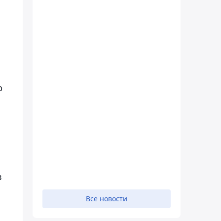
р
и
в
Все новости