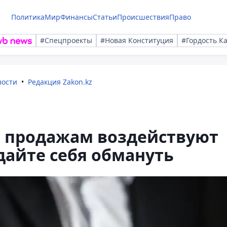
Политика
Мир
Финансы
Статьи
Происшествия
Право
#Спецпроекты
#Новая Конституция
#Гордость К
вости
Редакция Zakon.kz
о продажам воздействуют
 дайте себя обмануть