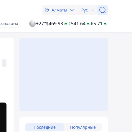
Алматы
Рус
+27°
$
469.93
€
541.64
₽
5.71
азахстана
Последние
Популярные