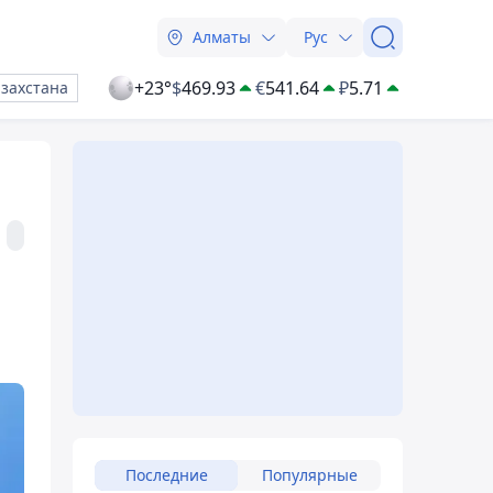
Алматы
Рус
+23°
$
469.93
€
541.64
₽
5.71
азахстана
Последние
Популярные