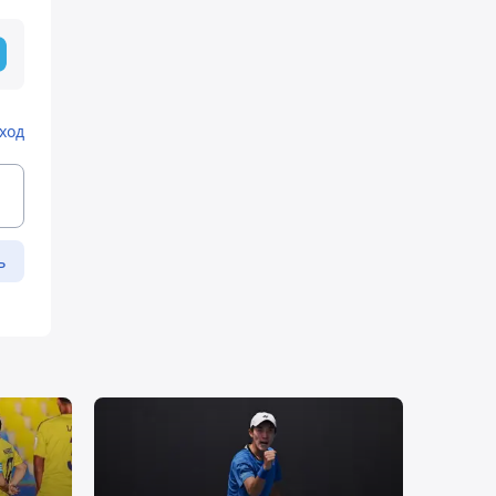
ход
ь