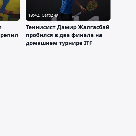
19:42, Сегодня
л
Теннисист Дамир Жалгасбай
крепил
пробился в два финала на
домашнем турнире ITF