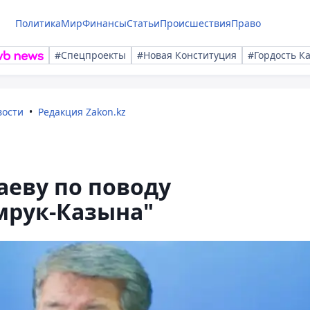
Политика
Мир
Финансы
Статьи
Происшествия
Право
#Спецпроекты
#Новая Конституция
#Гордость К
вости
Редакция Zakon.kz
аеву по поводу
мрук-Казына"