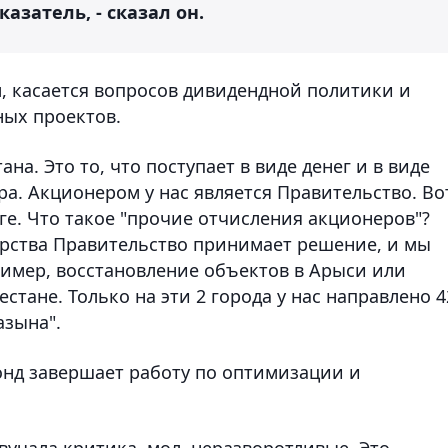
азатель, - сказал он.
м, касается вопросов дивидендной политики и
ых проектов.
на. Это то, что поступает в виде денег и в виде
а. Акционером у нас является Правительство. Во
нге. Что такое "прочие отчисления акционеров"?
дарства Правительство принимает решение, и мы
имер, восстановление объектов в Арыси или
стане. Только на эти 2 города у нас направлено 4
азына".
онд завершает работу по оптимизации и
звучала критика, мол, неразворотливые. Это