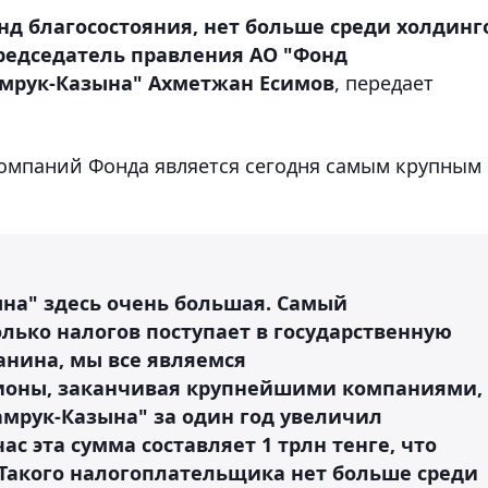
нд благосостояния, нет больше среди холдинг
председатель правления АО "Фонд
амрук-Казына" Ахметжан Есимов
, передает
 компаний Фонда является сегодня самым крупным
зына" здесь очень большая. Самый
олько налогов поступает в государственную
анина, мы все являемся
ионы, заканчивая крупнейшими компаниями,
амрук-Казына" за один год увеличил
ас эта сумма составляет 1 трлн тенге, что
Такого налогоплательщика нет больше среди