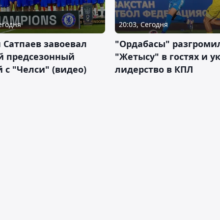
Сегодня
20:03, Сегодня
 Сатпаев завоевал
"Ордабасы" разгроми
й предсезонный
"Жетысу" в гостях и у
 с "Челси" (видео)
лидерство в КПЛ