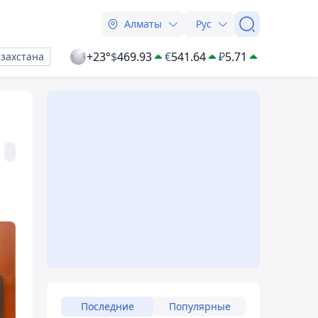
Алматы
Рус
+23°
$
469.93
€
541.64
₽
5.71
азахстана
Последние
Популярные