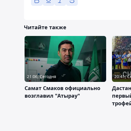
Читайте также
21:06, Сегодня
20:41, 
Самат Смаков официально
Дастан
возглавил "Атырау"
первы
трофей