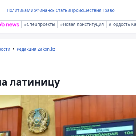
Политика
Мир
Финансы
Статьи
Происшествия
Право
#Спецпроекты
#Новая Конституция
#Гордость К
вости
Редакция Zakon.kz
а латиницу