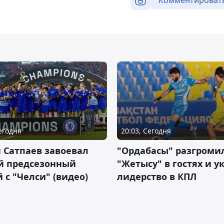
Комментироват
Сегодня
20:03, Сегодня
 Сатпаев завоевал
"Ордабасы" разгроми
й предсезонный
"Жетысу" в гостях и у
 с "Челси" (видео)
лидерство в КПЛ