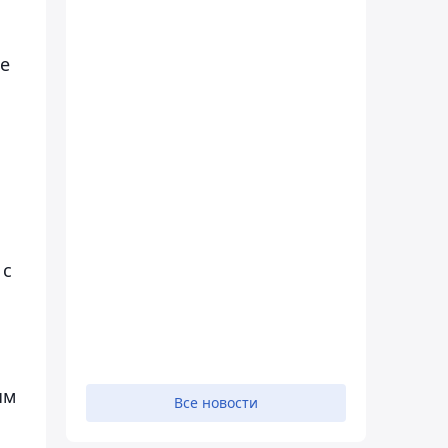
не
 с
ым
Все новости