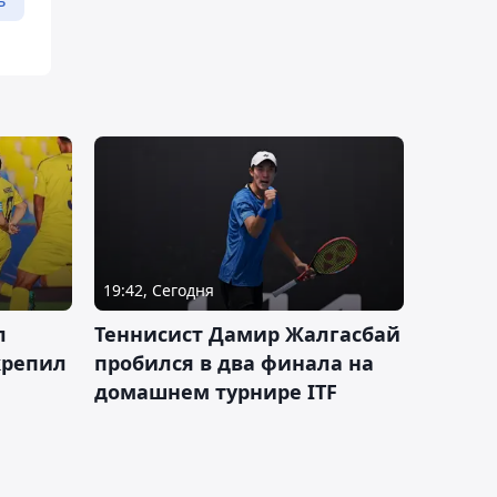
ь
19:42, Сегодня
л
Теннисист Дамир Жалгасбай
крепил
пробился в два финала на
домашнем турнире ITF