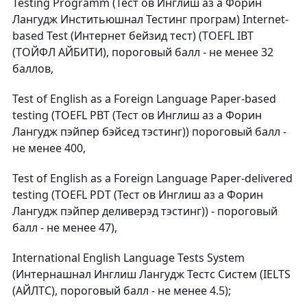
Testing Programm (Тест ов Инглиш аз а Форин
Лангудж Инститьюшнал Тестинг програм) Internet-
based Test (Интернет бейзид тест) (TOEFL IBT
(ТОЙФЛ АЙБИТИ), пороговый балл - не менее 32
баллов,
Test of English as a Foreign Language Paper-based
testing (TOEFL PBT (Тест ов Инглиш аз а Форин
Лангудж пэйпер бэйсед тэстинг)) пороговый балл -
не менее 400,
Test of English as a Foreign Language Paper-delivered
testing (TOEFL PDT (Тест ов Инглиш аз а Форин
Лангудж пэйпер деливерэд тэстинг)) - пороговый
балл - не менее 47),
International English Language Tests System
(Интернашнал Инглиш Лангудж Тестс Систем (IELTS
(АЙЛТС), пороговый балл - не менее 4.5);