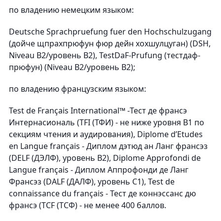
по владению немецким языком:
Deutsche Sprachpruеfung fuеr den Hochschulzugang
(дойче щпрахпрюфун фюр дейн хохшулцуган) (DSH,
Niveau В2/уровень В2), TestDaF-Prufung (тестдаф-
прюфун) (Niveau В2/уровень В2);
по владению французским языком:
Test de Français International™ -Тест де франсэ
Интернасиональ (TFI (ТФИ) - не ниже уровня В1 по
секциям чтения и аудирования), Diplome d’Etudes
en Langue français - Диплом дэтюд ан Ланг франсэз
(DELF (ДЭЛФ), уровень B2), Diplome Approfondi de
Langue français - Диплом Аппрофонди де Ланг
Франсэз (DALF (ДАЛФ), уровень C1), Test de
connaissance du français - Тест де коннэссанс дю
франсэ (TCF (ТСФ) - не менее 400 баллов.