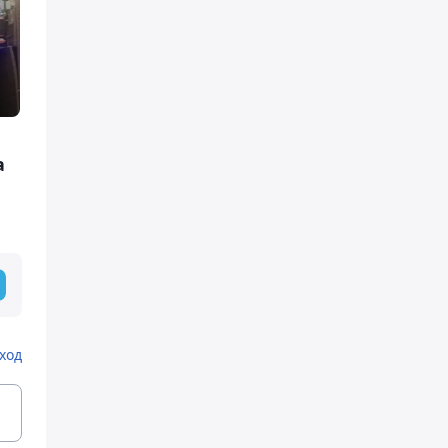
а
ход