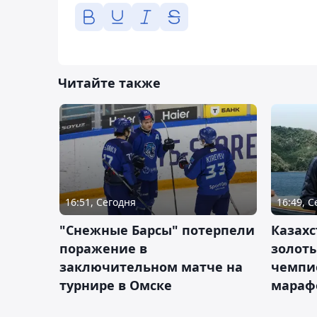
Читайте также
16:51, Сегодня
16:49, 
"Снежные Барсы" потерпели
Казахс
поражение в
золот
заключительном матче на
чемпи
турнире в Омске
мараф