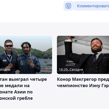
Комментироват
Сегодня
16:29, Сегодня
тан выиграл четыре
Конор Макгрегор пре
ые медали на
чемпионство Иэну Гэ
онате Азии по
онской гребле