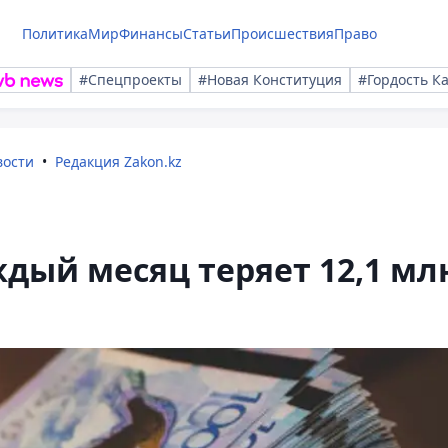
Политика
Мир
Финансы
Статьи
Происшествия
Право
#Спецпроекты
#Новая Конституция
#Гордость К
вости
Редакция Zakon.kz
дый месяц теряет 12,1 мл