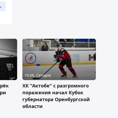
ь
16:08, Сегодня
дрёк
ХК "Актобе" с разгромного
рри
поражения начал Кубок
губернатора Оренбургской
области