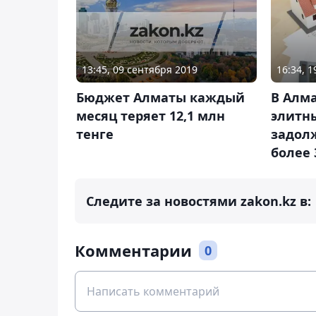
13:45, 09 сентября 2019
16:34, 
Бюджет Алматы каждый
В Алм
месяц теряет 12,1 млн
элитн
тенге
задол
более 
Следите за новостями zakon.kz в:
Комментарии
0