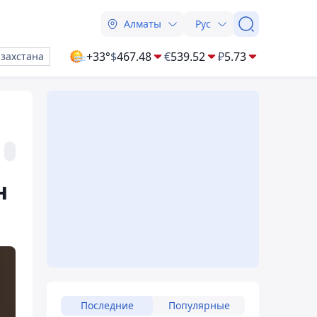
Алматы
Рус
+33°
$
467.48
€
539.52
₽
5.73
азахстана
н
Последние
Популярные