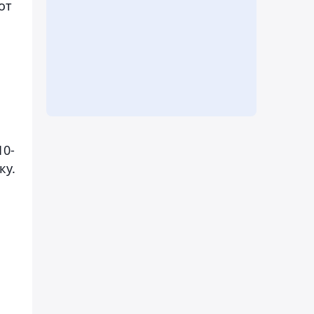
от
10-
ку.