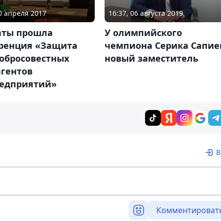
20 апреля 2017
16:37, 06 августа 2019
аты прошла
У олимпийского
ренция «Защита
чемпиона Серика Сапие
добросовестных
новый заместитель
агентов
едприятий»
В
Комментироват