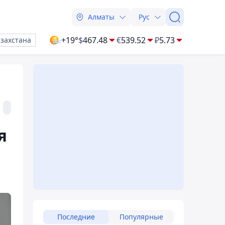
Алматы
Рус
+19°
$
467.48
€
539.52
₽
5.73
азахстана
я
Последние
Популярные