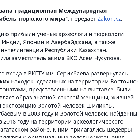
ована традиционная Международная
ыбель тюркского мира",
передает
Zakon.kz
.
цию прибыли ученые археологи и тюркологи
, Индии, Японии и Азербайджана, а также
 интеллигенции Республики Казахстан.
ила заместитель акима ВКО Асем Нусупова.
о входа в ВКГТУ им. Серикбаева развернулась
ких находок, сделанных на территории Восточно
спонатами, представленными на выставке, были
авляет образ знатной сакской женщины, жившей
ляли экспозицию Золотой человек Шиликты,
аевым в 2003 году и Золотой человек, найденны
2018 году на территории археологического
багатаском районе. К ним прилагались шедевры
таллургии: оригинальные золотые украшения,