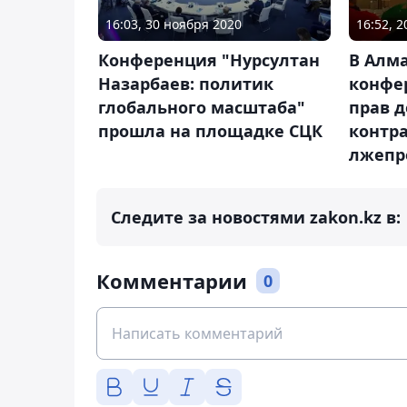
16:03, 30 ноября 2020
16:52, 
Конференция "Нурсултан
В Алм
Назарбаев: политик
конфе
глобального масштаба"
прав 
прошла на площадке СЦК
контр
лжепр
Следите за новостями zakon.kz в:
Комментарии
0