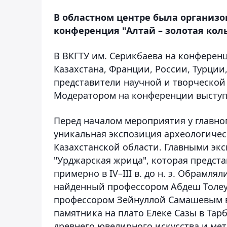
В областном центре была организ
конференция "Алтай – золотая кол
В ВКГТУ им. Серикбаева на конферен
Казахстана, Франции, России, Турции
представители научной и творческой
Модератором на конференции выступ
Перед началом мероприятия у главног
уникальная экспозиция археологичес
Казахстанской области. Главными эк
"Урджарская жрица", которая предст
примерно в IV–III в. до н. э. Обрам
найденный профессором Абдеш Толеуб
профессором Зейнуллой Самашевым в 
памятника на плато Елеке Сазы в Тар
древнего ювелирного искусства и ме