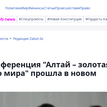
Политика
Мир
Финансы
Статьи
Происшествия
Право
#Спецпроекты
#Новая Конституция
#Гордость К
вости
Редакция Zakon.kz
ференция "Алтай – золота
о мира" прошла в новом