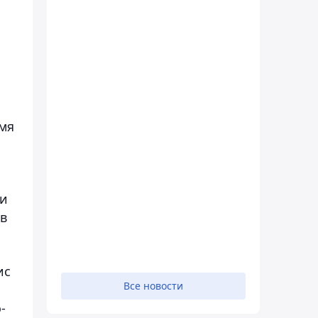
емя
щи
ов
ис
Все новости
-