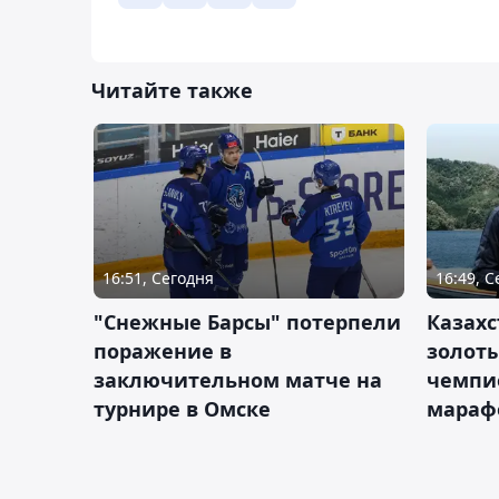
Читайте также
16:51, Сегодня
16:49, 
"Снежные Барсы" потерпели
Казахс
поражение в
золот
заключительном матче на
чемпи
турнире в Омске
мараф