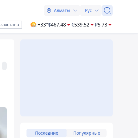
Алматы
Рус
+33°
$
467.48
€
539.52
₽
5.73
азахстана
Последние
Популярные