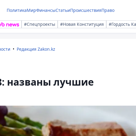
Политика
Мир
Финансы
Статьи
Происшествия
Право
#Спецпроекты
#Новая Конституция
#Гордость К
вости
Редакция Zakon.kz
8: названы лучшие