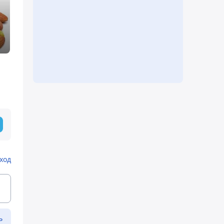
ход
ь