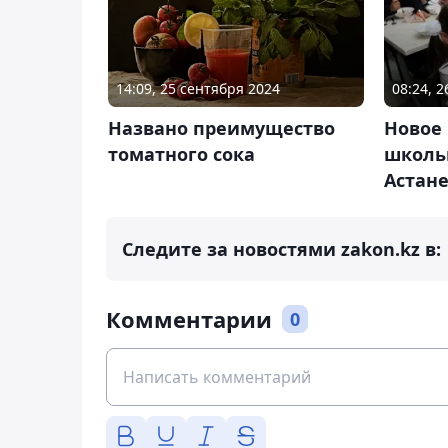
14:09, 25 сентября 2024
08:24, 
Названо преимущество
Новое
томатного сока
школь
Астан
Следите за новостями zakon.kz в:
Комментарии
0