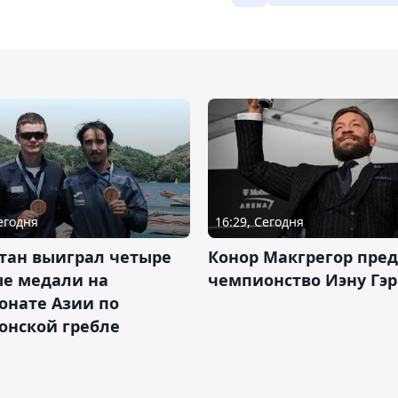
Сегодня
16:29, Сегодня
тан выиграл четыре
Конор Макгрегор пре
ые медали на
чемпионство Иэну Гэ
онате Азии по
онской гребле