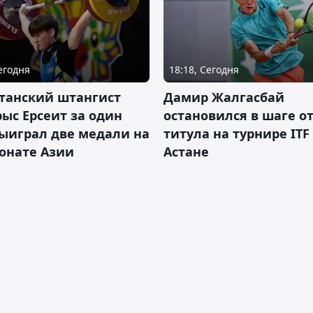
Сегодня
18:18, Сегодня
танский штангист
Дамир Жалгасбай
ыс Ерсеит за один
остановился в шаге о
ыиграл две медали на
титула на турнире ITF
онате Азии
Астане