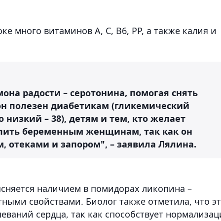
ке много витаминов A, C, B6, PP, а также калия и
она радости – серотонина, помогая снять
 он полезен диабетикам (гликемический
 низкий – 38), детям и тем, кто желает
о пить беременным женщинам, так как он
м, отеками и запором", – заявила Лялина.
ясняется наличием в помидорах ликопина –
ными свойствами. Биолог также отметила, что э
еваний сердца, так как способствует нормализа