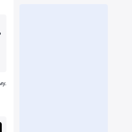
о
й
му.