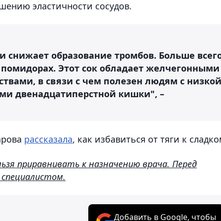
ышению эластичности сосудов.
и снижает образование тромбов. Больше всег
 помидорах. Этот сок обладает желчегонными
твами, в связи с чем полезен людям с низко
ми двенадцатиперстной кишки", –
арова
рассказала
, как избавиться от тяги к сладко
зя приравнивать к назначению врача. Перед
 специалистом.
Добавить в Google, чтобы