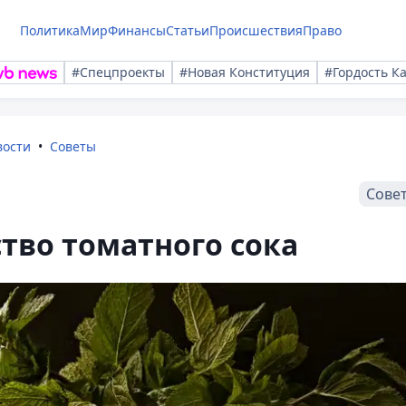
Политика
Мир
Финансы
Статьи
Происшествия
Право
#Спецпроекты
#Новая Конституция
#Гордость К
вости
Советы
Сове
тво томатного сока