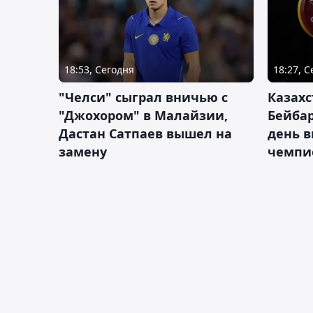
18:53, Сегодня
18:27, 
"Челси" сыграл вничью с
Казахс
"Джохором" в Малайзии,
Бейбар
Дастан Сатпаев вышел на
день в
замену
чемпи