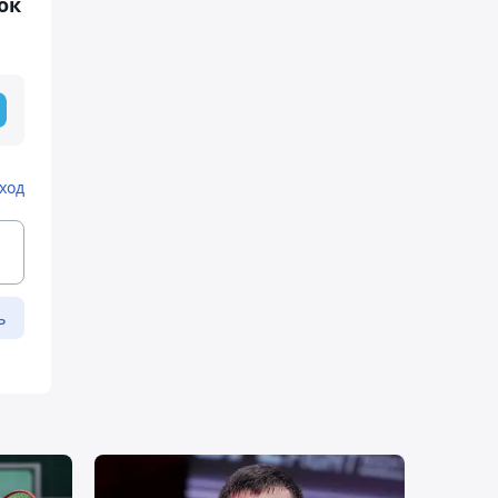
ок
ход
ь