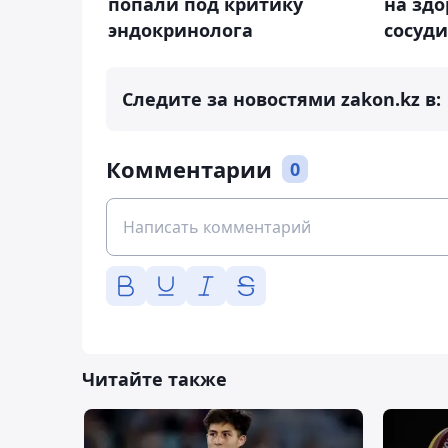
попали под критику
на здо
эндокринолога
сосуд
Следите за новостями zakon.kz в:
Комментарии
0
Читайте также