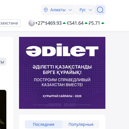
Алматы
Рус
+27°
$
469.93
€
541.64
₽
5.71
азахстана
ты
Последние
Популярные