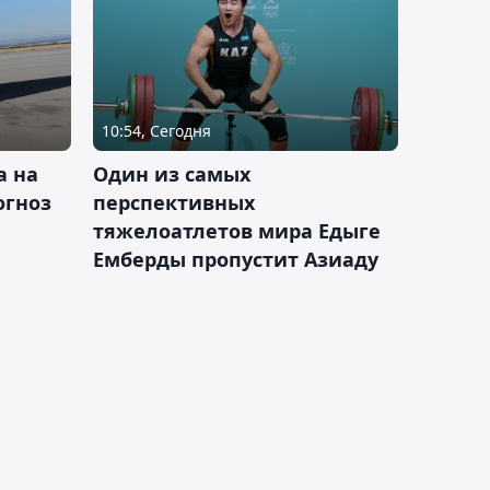
10:54, Сегодня
а на
Один из самых
огноз
перспективных
тяжелоатлетов мира Едыге
Емберды пропустит Азиаду