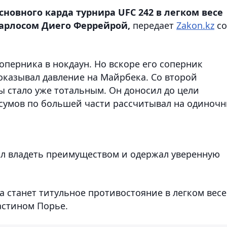
новного карда турнира UFC 242 в легком весе
арлосом Диего Феррейрой,
передает
Zakon.kz
со
оперника в нокдаун. Но вскоре его соперник
оказывал давление на Майрбека. Со второй
 стало уже тотальным. Он доносил до цели
айсумов по большей части рассчитывал на одиноч
ал владеть преимуществом и одержал уверенную
 станет титульное противостояние в легком весе
стином Порье.