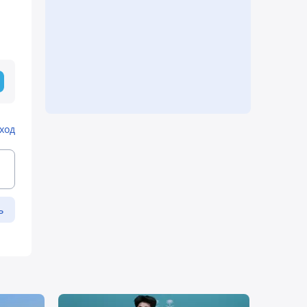
ход
ь