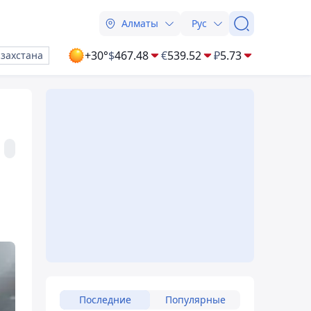
Алматы
Рус
+30°
$
467.48
€
539.52
₽
5.73
азахстана
Последние
Популярные