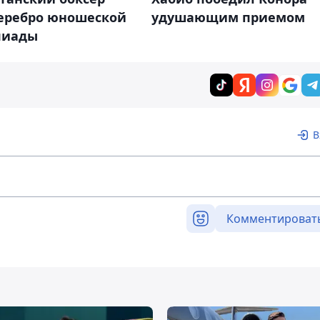
серебро юношеской
удушающим приемом
пиады
В
Комментироват