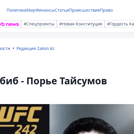
Политика
Мир
Финансы
Статьи
Происшествия
Право
#Спецпроекты
#Новая Конституция
#Гордость К
вости
Редакция Zakon.kz
биб - Порье Тайсумов