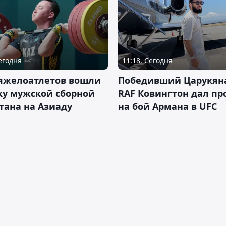
Сегодня
11:18, Сегодня
тяжелоатлетов вошли
Победивший Царукян
ку мужской сборной
RAF Ковингтон дал пр
тана на Азиаду
на бой Армана в UFC