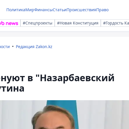
Политика
Мир
Финансы
Статьи
Происшествия
Право
#Спецпроекты
#Новая Конституция
#Гордость К
вости
Редакция Zakon.kz
нуют в "Назарбаевский
утина