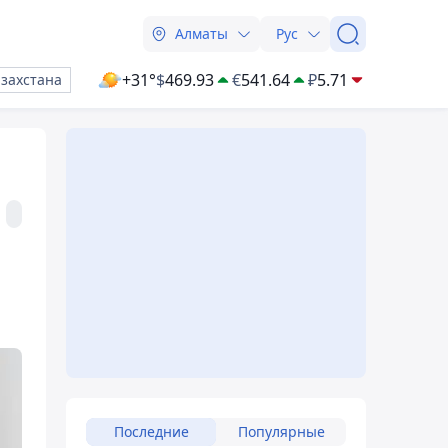
Алматы
Рус
+31°
$
469.93
€
541.64
₽
5.71
азахстана
Последние
Популярные