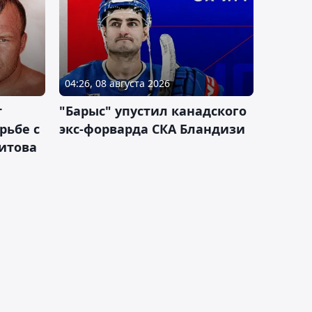
04:26, 08 августа 2026
т
"Барыс" упустил канадского
рьбе с
экс-форварда СКА Бландизи
итова