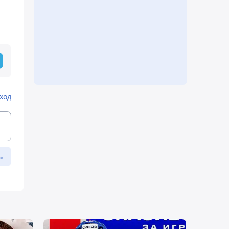
ход
ь