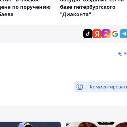
дена по поручению
базе петербургского
баева
"Диаконта"
В
Комментироват