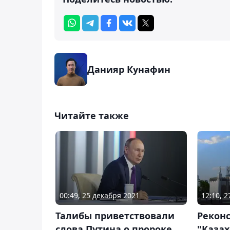
Данияр Кунафин
Читайте также
00:49, 25 декабря 2021
12:10, 
Талибы приветствовали
Рекон
слова Путина о пророке
"Казах