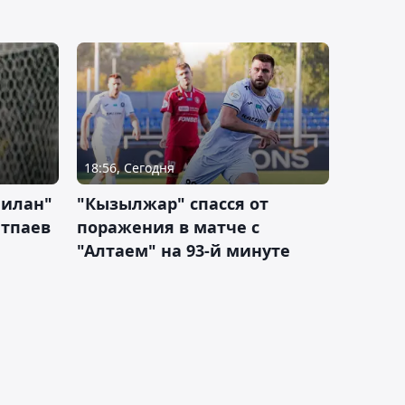
18:56, Сегодня
Милан"
"Кызылжар" спасся от
атпаев
поражения в матче с
"Алтаем" на 93-й минуте