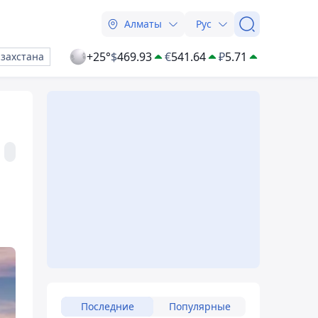
Алматы
Рус
+25°
$
469.93
€
541.64
₽
5.71
азахстана
Последние
Популярные