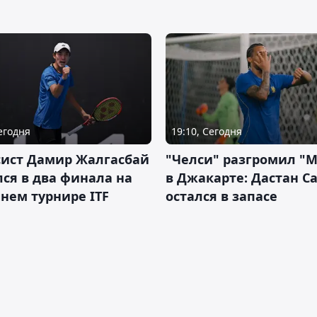
Сегодня
19:10, Сегодня
сист Дамир Жалгасбай
"Челси" разгромил "
ся в два финала на
в Джакарте: Дастан С
нем турнире ITF
остался в запасе