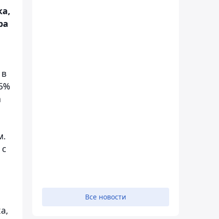
а,
ра
 в
15%
а
м.
 с
Все новости
а,