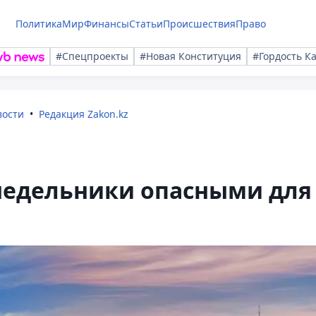
Политика
Мир
Финансы
Статьи
Происшествия
Право
#Спецпроекты
#Новая Конституция
#Гордость К
вости
Редакция Zakon.kz
недельники опасными для