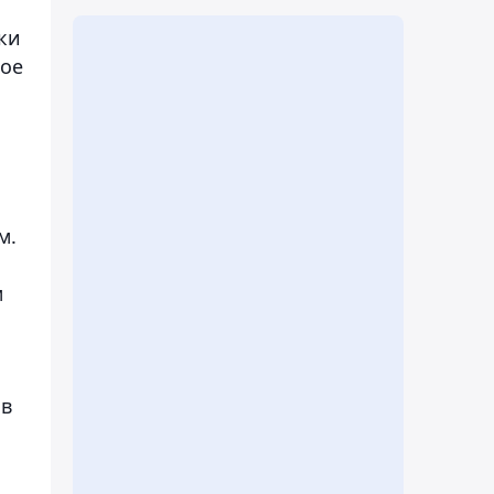
ки
кое
м.
м
 в