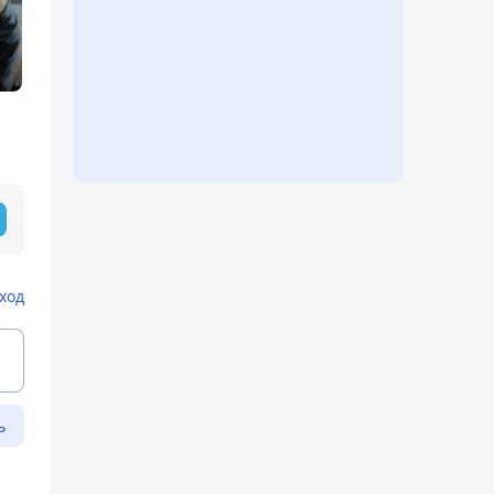
ход
ь