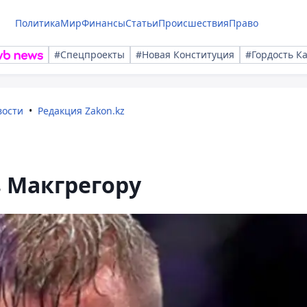
Политика
Мир
Финансы
Статьи
Происшествия
Право
#Спецпроекты
#Новая Конституция
#Гордость К
вости
Редакция Zakon.kz
 Макгрегору