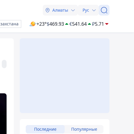
Алматы
Рус
+23°
$
469.93
€
541.64
₽
5.71
азахстана
Последние
Популярные