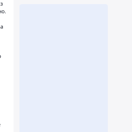
из
но.
ма
о
е