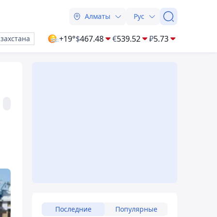
Алматы
Рус
+19°
$
467.48
€
539.52
₽
5.73
азахстана
Последние
Популярные