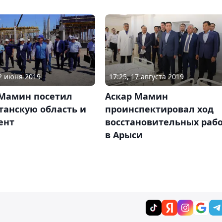
22 июня 2019
17:25, 17 августа 2019
 Мамин посетил
Аскар Мамин
танскую область и
проинспектировал ход
ент
восстановительных раб
в Арыси