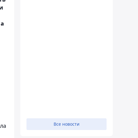
и
 а
ь
Все новости
ла