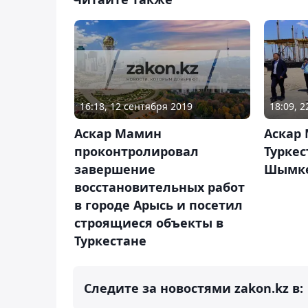
16:18, 12 сентября 2019
18:09, 
Аскар Мамин
Аскар
проконтролировал
Туркес
завершение
Шымк
восстановительных работ
в городе Арысь и посетил
строящиеся объекты в
Туркестане
Следите за новостями zakon.kz в: