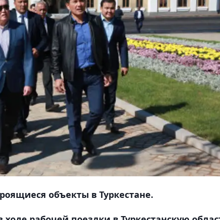
роящиеся объекты в Туркестане.
 ходе рабочей поездки в Туркестанскую облас