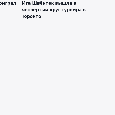
оиграл
Ига Швёнтек вышла в
четвёртый круг турнира в
Торонто