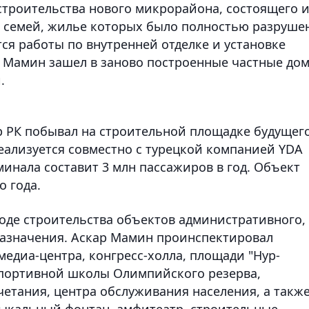
строительства нового микрорайона, состоящего 
0 семей, жилье которых было полностью разруше
тся работы по внутренней отделке и установке
 Мамин зашел в заново построенные частные до
.
р РК побывал на строительной площадке будущег
еализуется совместно с турецкой компанией YDA
минала составит 3 млн пассажиров в год. Объект
о года.
ходе строительства объектов административного,
назначения. Аскар Мамин проинспектировал
медиа-центра, конгресс-холла, площади "Нур-
 спортивной школы Олимпийского резерва,
етания, центра обслуживания населения, а такж
зыкальный фонтан, амфитеатр, строительные