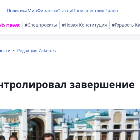
Политика
Мир
Финансы
Статьи
Происшествия
Право
#Спецпроекты
#Новая Конституция
#Гордость К
вости
Редакция Zakon.kz
нтролировал завершение