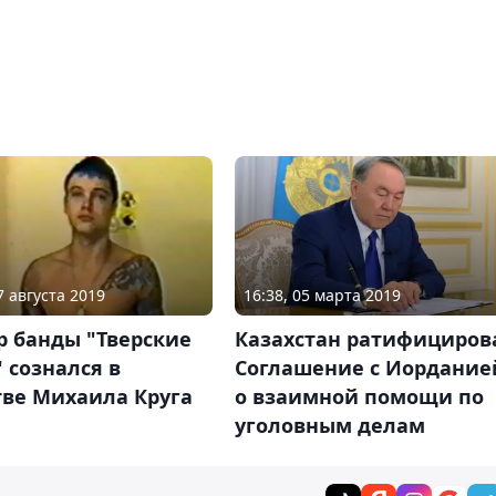
7 августа 2019
16:38, 05 марта 2019
р банды "Тверские
Казахстан ратифициров
 сознался в
Соглашение с Иордание
тве Михаила Круга
о взаимной помощи по
уголовным делам