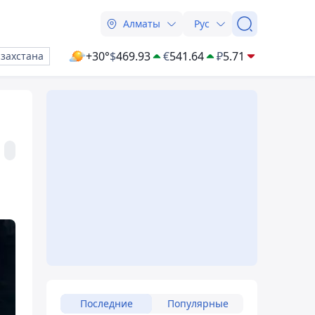
Алматы
Рус
+30°
$
469.93
€
541.64
₽
5.71
азахстана
Последние
Популярные