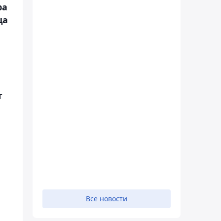
ра
ца
т
Все новости