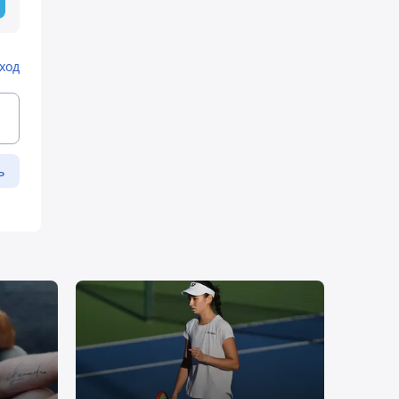
ход
ь