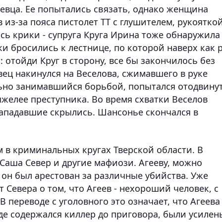
евца. Ее попытались связать, однако женщина
в из-за пояса пистолет ТТ с глушителем, рукоятко
ись крики - супруга Круга Ирина тоже обнаружила
и бросились к лестнице, по которой наверх как 
 отойди Круг в сторону, все бы закончилось без
ец накинулся на Веселова, сжимавшего в руке
льно занимавшийся борьбой, попытался отодвину
тяжелее преступника. Во время схватки Веселов
нападавшие скрылись. Шансонье скончался в
 в криминальных кругах Тверской области. В
Саша Север и другие мафиози. Агееву, можно
а он был арестован за различные убийства. Уже
 Севера о том, что Агеев - нехороший человек, с
 переводе с уголовного это означает, что Агеева
де содержался киллер до приговора, были усилен