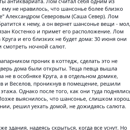
еты антиквариата. Лом считал себя одним из
 ему не нравилось, что шансонье более близко
не" Александром Северовым (Саша Север). Лом
ратится к нему, а он вернет шансонье вещи - мол
бязан Костенко и примет его расположение. Лом
а Круга и его близких не будет дома: 30 июня они
и смотреть ночной салют.
 напарником проник в коттедж, сделать это не
" дверь дома были открыты. Теща певца вышла
ла не в особняке Круга, а в отдельном домике,
ев и Веселов, проникнув в помещение, решили
 этажа. Однако после того, как они туда поднялис
 Позже выяснилось, что шансонье, слишком хоро
нии, решил уехать домой, не дожидаясь салюта.
е здания, надеясь скрыться, когда все уснут. Но