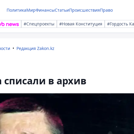
Политика
Мир
Финансы
Статьи
Происшествия
Право
#Спецпроекты
#Новая Конституция
#Гордость К
вости
Редакция Zakon.kz
 списали в архив