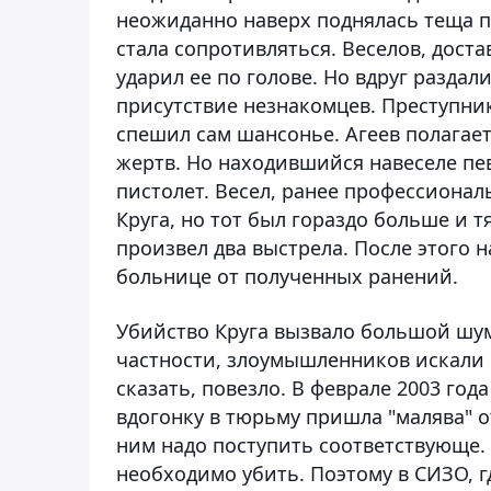
неожиданно наверх поднялась теща п
стала сопротивляться. Веселов, доста
ударил ее по голове. Но вдруг раздал
присутствие незнакомцев. Преступник
спешил сам шансонье. Агеев полагает:
жертв. Но находившийся навеселе пев
пистолет. Весел, ранее профессиона
Круга, но тот был гораздо больше и 
произвел два выстрела. После этого 
больнице от полученных ранений.
Убийство Круга вызвало большой шум
частности, злоумышленников искали 
сказать, повезло. В феврале 2003 год
вдогонку в тюрьму пришла "малява" от
ним надо поступить соответствующе. В
необходимо убить. Поэтому в СИЗО, г