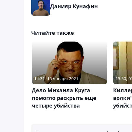
Данияр Кунафин
Читайте также
14:31, 15 января 2021
15:50, 0
Дело Михаила Круга
Килле
помогло раскрыть еще
волки"
четыре убийства
убийс