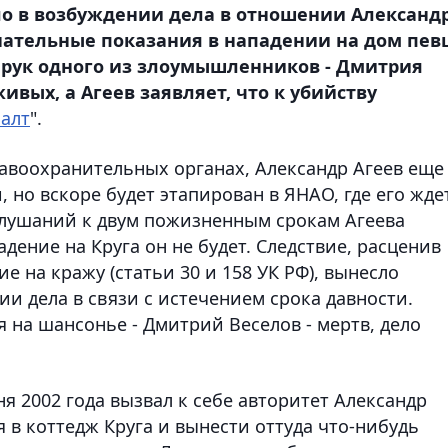
ало в возбуждении дела в отношении Александ
нательные показания в нападении на дом пев
 рук одного из злоумышленников - Дмитрия
живых, а Агеев заявляет, что к убийству
алт
".
равоохранительных органах, Александр Агеев еще
 но вскоре будет этапирован в ЯНАО, где его жде
 слушаний к двум пожизненным срокам Агеева
адение на Круга он не будет. Следствие, расценив
е на кражу (статьи 30 и 158 УК РФ), вынесло
ии дела в связи с истечением срока давности.
 на шансонье - Дмитрий Веселов - мертв, дело
ня 2002 года вызвал к себе авторитет Александр
я в коттедж Круга и вынести оттуда что-нибудь