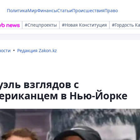
Политика
Мир
Финансы
Статьи
Происшествия
Право
#Спецпроекты
#Новая Конституция
#Гордость К
вости
Редакция Zakon.kz
эль взглядов с
ериканцем в Нью-Йорке