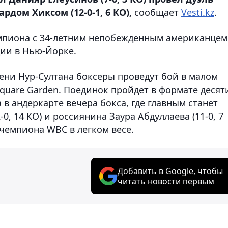
дом Хиксом (12-0-1, 6 КО),
сообщает
Vesti.kz
.
емпиона с 34-летним непобежденным американцем
ции в Нью-Йорке.
емени Нур-Султана боксеры проведут бой в малом
Square Garden. Поединок пройдет в формате десят
 в андеркарте вечера бокса, где главным станет
0, 14 КО) и россиянина Заура Абдуллаева (11-0, 7
 чемпиона WBC в легком весе.
Добавить в Google, чтобы
читать новости первым