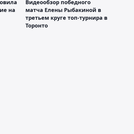
новила
Видеообзор победного
ие на
матча Елены Рыбакиной в
третьем круге топ-турнира в
Торонто