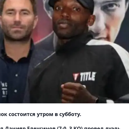
к состоится утром в субботу.
 Данияр Елеусинов (7-0, 3 КО) провел дуэль