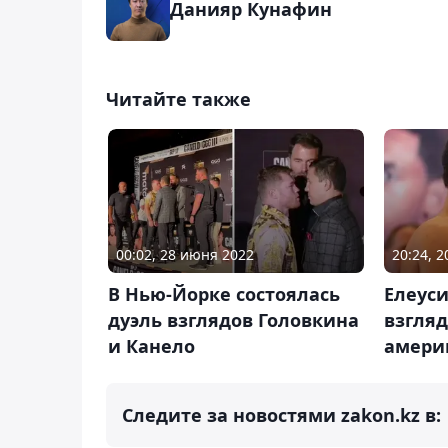
Данияр Кунафин
Читайте также
00:02, 28 июня 2022
20:24, 
В Нью-Йорке состоялась
Елеуси
дуэль взглядов Головкина
взгляд
и Канело
амери
Следите за новостями zakon.kz в: