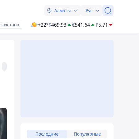
Алматы
Рус
+22°
$
469.93
€
541.64
₽
5.71
азахстана
Последние
Популярные