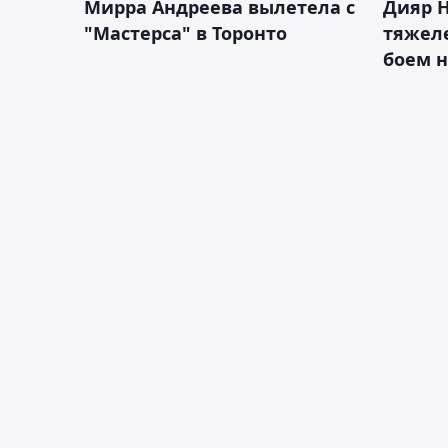
Мирра Андреева вылетела с
Дияр 
"Мастерса" в Торонто
тяжеле
боем н