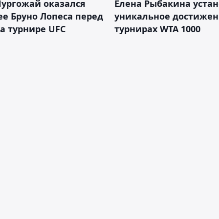
Нургожай оказался
Елена Рыбакина уста
е Бруно Лопеса перед
уникальное достижен
а турнире UFC
турнирах WTA 1000