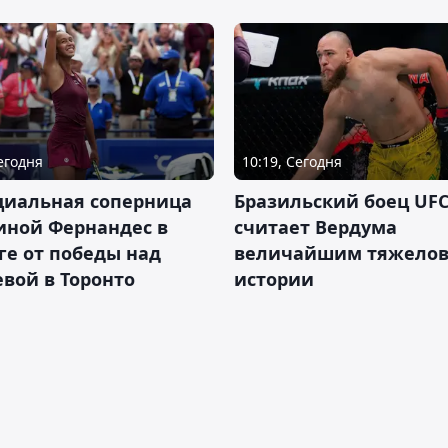
Сегодня
10:19, Сегодня
циальная соперница
Бразильский боец UFC
иной Фернандес в
считает Вердума
ге от победы над
величайшим тяжелов
вой в Торонто
истории