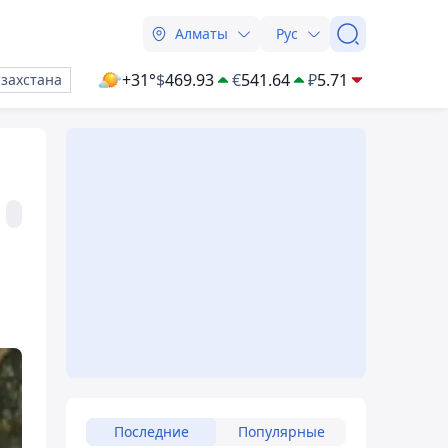
Алматы
Рус
+31°
$
469.93
€
541.64
₽
5.71
азахстана
Последние
Популярные