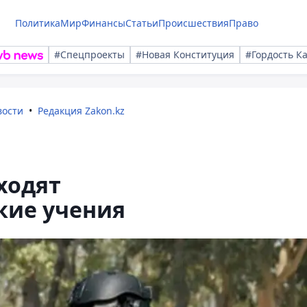
Политика
Мир
Финансы
Статьи
Происшествия
Право
#Спецпроекты
#Новая Конституция
#Гордость К
вости
Редакция Zakon.kz
ходят
кие учения