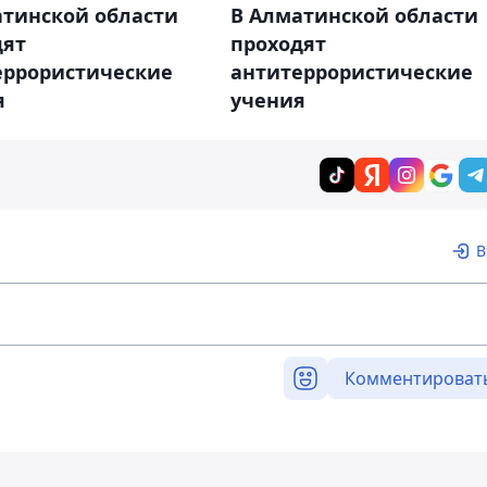
В Алматинской области
атинской области
проходят
дят
антитеррористические
еррористические
учения
я
В
Комментироват