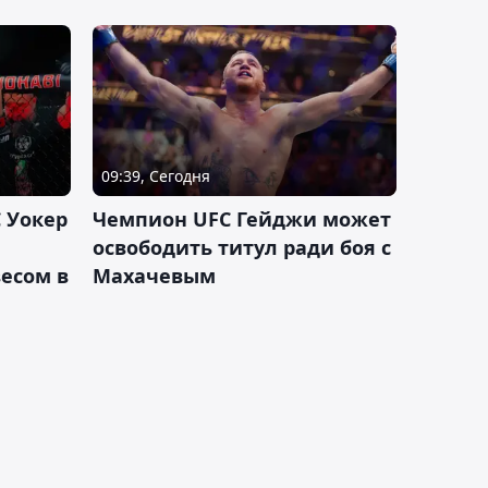
09:39, Сегодня
 Уокер
Чемпион UFC Гейджи может
освободить титул ради боя с
есом в
Махачевым