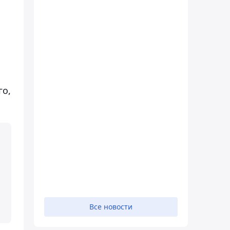
го,
е
Все новости