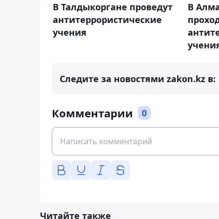
В Талдыкоргане проведут
В Алм
антитеррористические
прохо
учения
антит
учени
Следите за новостями zakon.kz в:
Комментарии
0
Читайте также