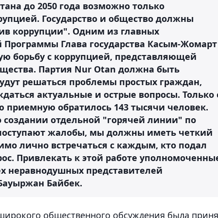
тана до 2050 года возможно только
рупцией. Государство и общество должны
ив коррупции". Одним из главных
й Программы Глава государства Касым-Жомарт
ую борьбу с коррупцией, представляющей
бщества. Партия Nur Otan должна быть
удут решаться проблемы простых граждан,
даться актуальные и острые вопросы. Только 
ю приемную обратилось 143 тысячи человек.
о создании отдельной "горячей линии" по
 поступают жалобы, мы должны иметь четкий
имо лично встречаться с каждым, кто подал
рос. Привлекать к этой работе уполномоченны
сех неравнодушных представителей
 Бауыржан Байбек.
е широкого общественного обсуждения была прин