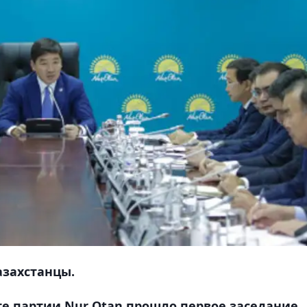
азахстанцы.
те партии Nur Otan прошло первое заседание