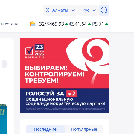
Алматы
Рус
+32°
$
469.93
€
541.64
₽
5.71
азахстана
Последние
Популярные