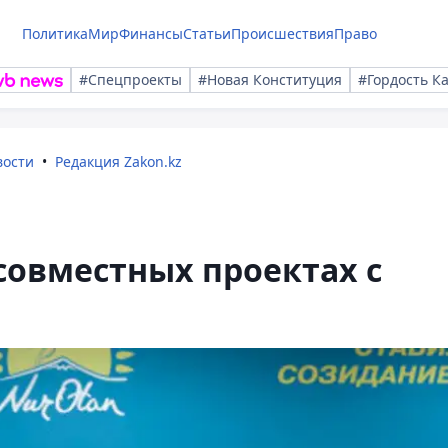
Политика
Мир
Финансы
Статьи
Происшествия
Право
#Спецпроекты
#Новая Конституция
#Гордость К
вости
Редакция Zakon.kz
 совместных проектах с