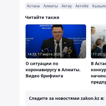
Астана
Алматы
Актау
Актобе
Кызыл
Читайте также
14:33, 17 марта 2020
17:20, 
О ситуации по
В Аста
коронавирусу в Алматы.
конкур
Видео брифинга
начин
предп
Следите за новостями zakon.kz в: