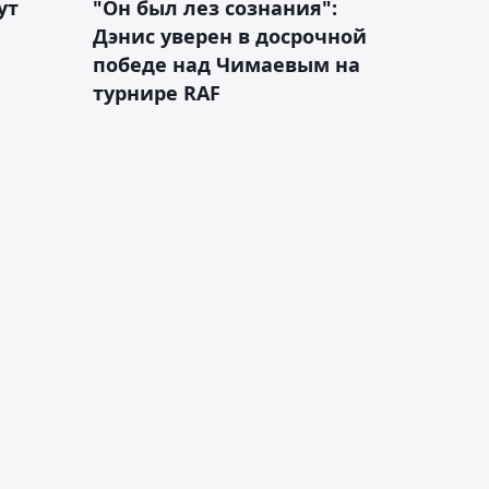
ут
"Он был лез сознания":
Дэнис уверен в досрочной
победе над Чимаевым на
турнире RAF