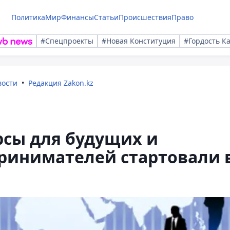
Политика
Мир
Финансы
Статьи
Происшествия
Право
#Спецпроекты
#Новая Конституция
#Гордость К
вости
Редакция Zakon.kz
сы для будущих и
инимателей стартовали 