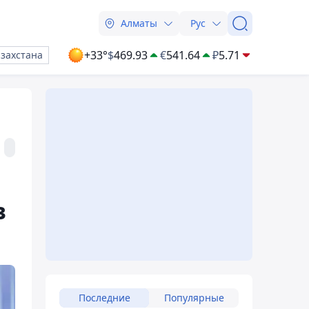
Алматы
Рус
+33°
$
469.93
€
541.64
₽
5.71
азахстана
в
Последние
Популярные