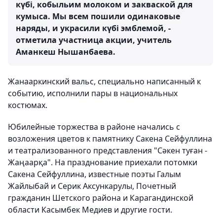
күбі, кобыльим молоком и закваской для
кумыса. Мы всем пошили одинаковые
наряды, и украсили күбі эмблемой, -
отметила участница акции, учитель
Аманкеш Нышанбаева.
Жанааркинский вальс, специально написанный к
событию, исполнили пары в национальных
костюмах.
Юбилейные торжества в районе начались с
возложения цветов к памятнику Сакена Сейфуллина
и театрализованного представления "Сәкен туған -
Жаңаарқа". На празднование приехали потомки
Сакена Сейфуллина, известные поэты Галым
Жайлыбай и Серик Аксункарулы, Почетный
гражданин Шетского района и Карагандинской
области Касымбек Медиев и другие гости.