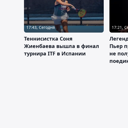
17:43, Сегодня
17:21, 
Теннисистка Соня
Леген
Жиенбаева вышла в финал
Пьер п
турнира ITF в Испании
не пол
поеди