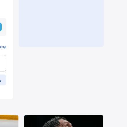
ход
ь