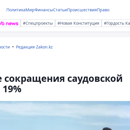
Политика
Мир
Финансы
Статьи
Происшествия
Право
#Спецпроекты
#Новая Конституция
#Гордость К
вости
Редакция Zakon.kz
е сокращения саудовской
 19%