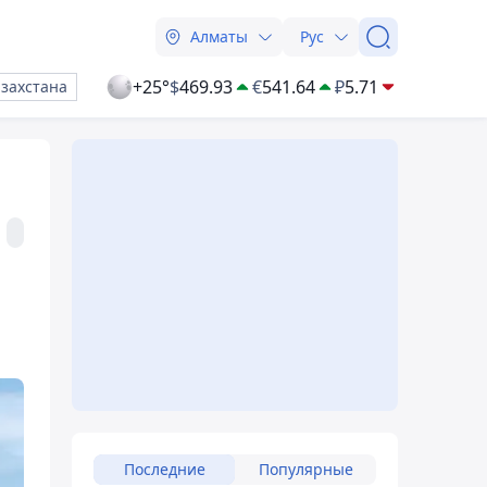
Алматы
Рус
+25°
$
469.93
€
541.64
₽
5.71
азахстана
Последние
Популярные