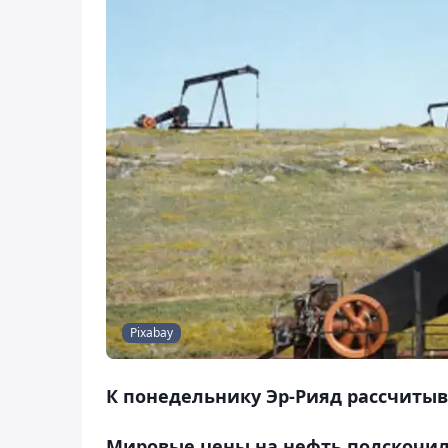
Pixabay
К понедельнику Эр-Рияд рассчитыв
Мировые цены на нефть подскочили