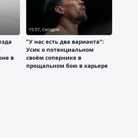
15:57, Сегодня
езда
"У нас есть два варианта":
я
Усик о потенциальном
оне в
своём сопернике в
прощальном бою в карьере