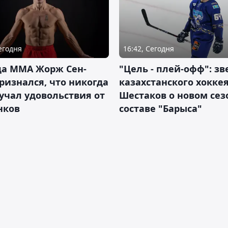
Сегодня
16:42, Сегодня
да ММА Жорж Сен-
"Цель - плей-офф": зв
ризнался, что никогда
казахстанского хокке
учал удовольствия от
Шестаков о новом сез
нков
составе "Барыса"