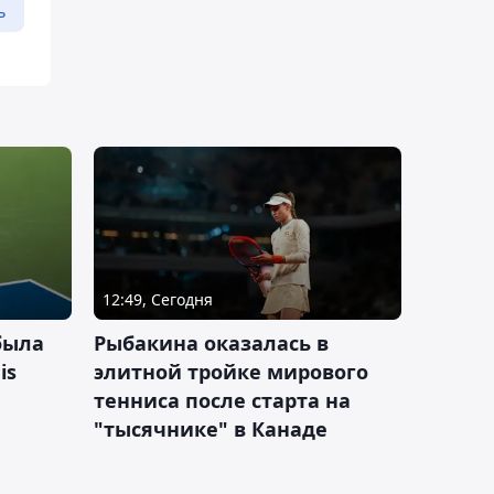
ь
12:49, Сегодня
была
Рыбакина оказалась в
is
элитной тройке мирового
тенниса после старта на
"тысячнике" в Канаде