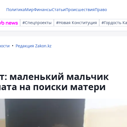
Политика
Мир
Финансы
Статьи
Происшествия
Право
#Спецпроекты
#Новая Конституция
#Гордость К
вости
Редакция Zakon.kz
т: маленький мальчик
ата на поиски матери