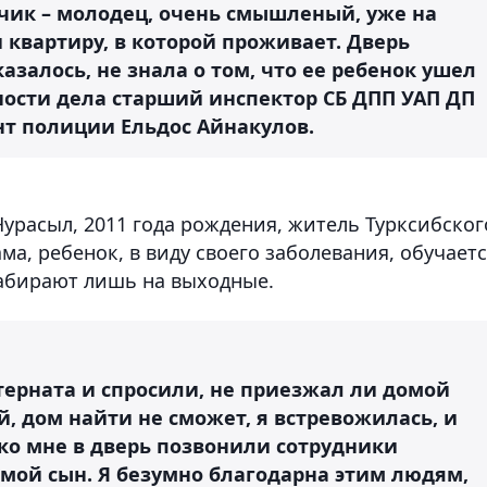
ьчик – молодец, очень смышленый, уже на
и квартиру, в которой проживает. Дверь
казалось, не знала о том, что ее ребенок ушел
бности дела старший инспектор СБ ДПП УАП ДП
т полиции Ельдос Айнакулов.
расыл, 2011 года рождения, житель Турксибског
ма, ребенок, в виду своего заболевания, обучает
забирают лишь на выходные.
терната и спросили, не приезжал ли домой
й, дом найти не сможет, я встревожилась, и
 ко мне в дверь позвонили сотрудники
мой сын. Я безумно благодарна этим людям,