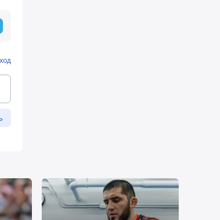
ход
ь