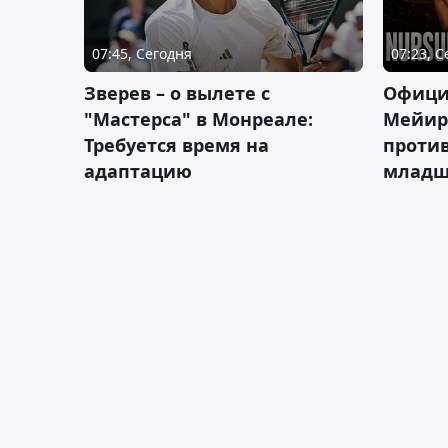
07:45, Сегодня
07:23, 
Зверев – о вылете с
Офици
"Мастерса" в Монреале:
Мейир
Требуется время на
против
адаптацию
младш