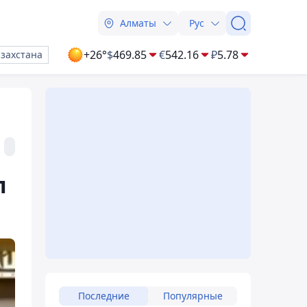
Алматы
Рус
+26°
$
469.85
€
542.16
₽
5.78
азахстана
л
Последние
Популярные