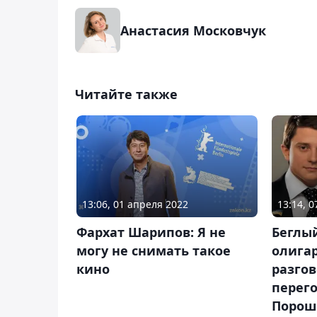
Анастасия Московчук
Читайте также
13:06, 01 апреля 2022
13:14, 
Фархат Шарипов: Я не
Беглы
могу не снимать такое
олигар
кино
разгов
перег
Порош