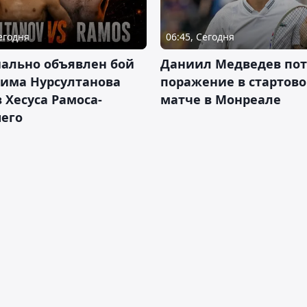
Сегодня
06:45, Сегодня
ально объявлен бой
Даниил Медведев по
има Нурсултанова
поражение в стартов
 Хесуса Рамоса-
матче в Монреале
его