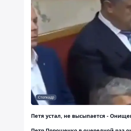
Стопкадр
Петя устал, не высыпается - Онище
Петр Порошенко в очередной раз о