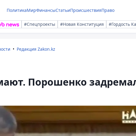
Политика
Мир
Финансы
Статьи
Происшествия
Право
#Спецпроекты
#Новая Конституция
#Гордость К
вости
Редакция Zakon.kz
имают. Порошенко задрема