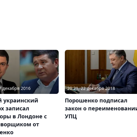
07 декабря 2016
20:21, 22 декабря 2018
й украинский
Порошенко подписал
х записал
закон о переименовани
оры в Лондоне с
УПЦ
оворщиком от
енко