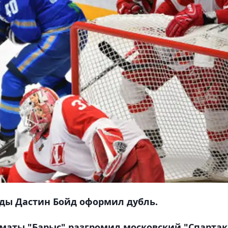
ды Дастин Бойд оформил дубль.
лматы "Барыс" разгромил московский "Спартак