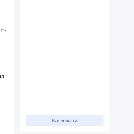
атч
а
ал
Все новости