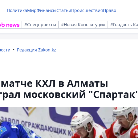
Политика
Мир
Финансы
Статьи
Происшествия
Право
#Спецпроекты
#Новая Конституция
#Гордость К
вости
Редакция Zakon.kz
 матче КХЛ в Алматы
грал московский "Спартак