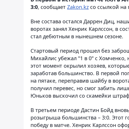
3:0
, сообщает
Zakon.kz
со ссылкой на 
Вне состава остался Даррен Диц, наш
воротах занял Хенрик Карлссон, в со
стал дебютным в нынешнем сезоне.
Стартовый период прошел без заброш
Михайлис убежал "1 в 0" с Хомченко, 
этот момент окрылил хозяев, которые
заработав большинство. В первой по
на пятаке, переправив шайбу в ворота
получил перевес, но смог забить лишь
Юньков выскочил со скамейки штрафн
В третьем периоде Дастин Бойд вновь
розыгрыша большинства – 3:0. Этот го
победу в матче. Хенрик Карлссон офо