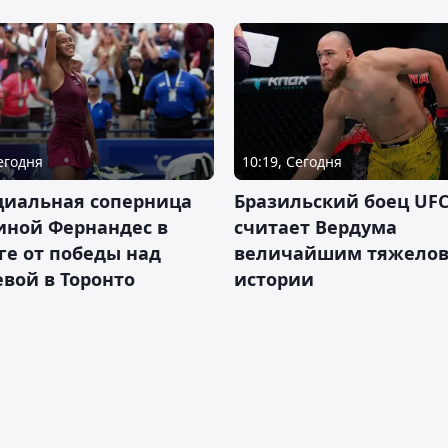
Сегодня
10:19, Сегодня
циальная соперница
Бразильский боец UFC
иной Фернандес в
считает Вердума
ге от победы над
величайшим тяжелов
вой в Торонто
истории