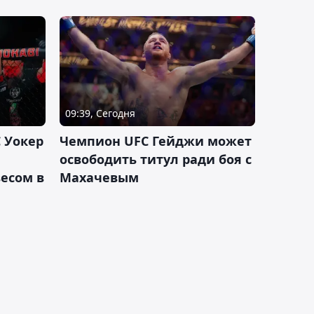
09:39, Сегодня
 Уокер
Чемпион UFC Гейджи может
освободить титул ради боя с
есом в
Махачевым