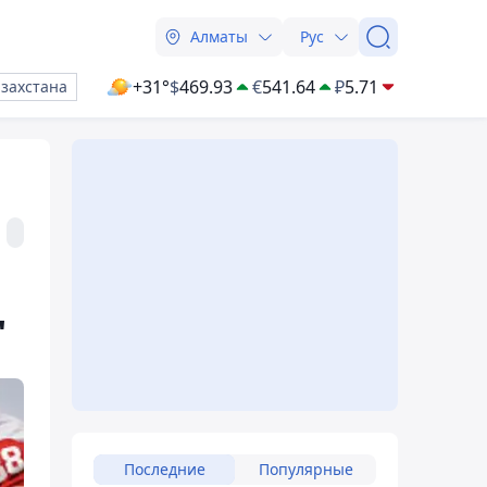
Алматы
Рус
+31°
$
469.93
€
541.64
₽
5.71
азахстана
"
Последние
Популярные