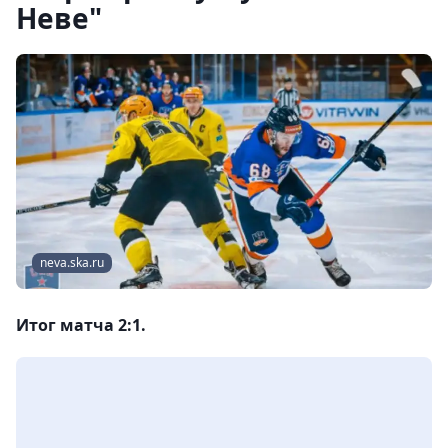
Неве"
neva.ska.ru
Итог матча 2:1.