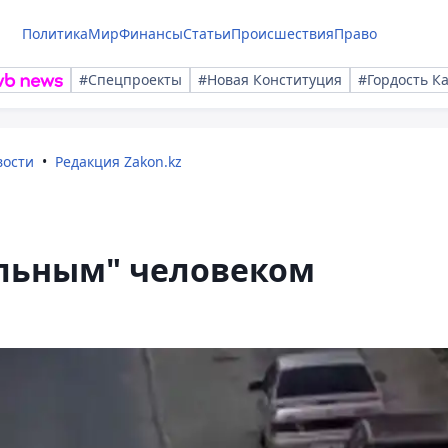
Политика
Мир
Финансы
Статьи
Происшествия
Право
#Спецпроекты
#Новая Конституция
#Гордость К
вости
Редакция Zakon.kz
ельным" человеком