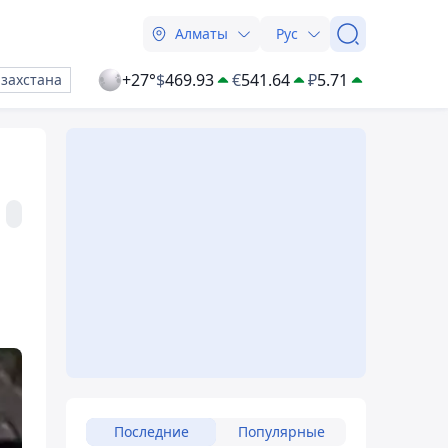
Алматы
Рус
+27°
$
469.93
€
541.64
₽
5.71
азахстана
Последние
Популярные