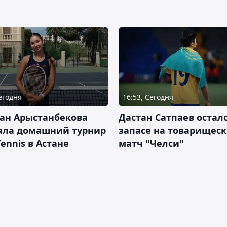
Сегодня
16:53, Сегодня
ан Арыстанбекова
Дастан Сатпаев осталс
ала домашний турнир
запасе на товарищес
Tennis в Астане
матч "Челси"