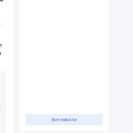
.
т
а
.
Все новости