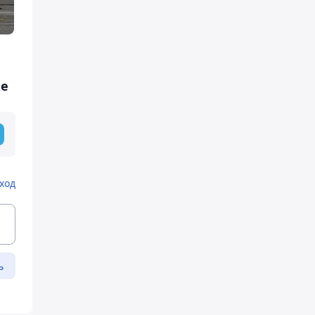
не
ход
ь