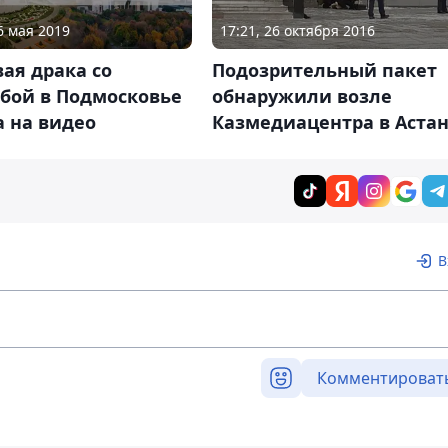
6 мая 2019
17:21, 26 октября 2016
ая драка со
Подозрительный пакет
ьбой в Подмосковье
обнаружили возле
 на видео
Казмедиацентра в Аста
В
Комментироват